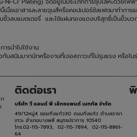
i-Cr Plating) จัดอยู่ในประเภทการชุบโลหะด้วยไฟฟ้
นี้เมื่อเอาสารละลายจุนสีหรือคอปเปอร์ซัลเฟตมาทำกา
บขั้วลบแบตเตอรี่ และใช้แผ่นทองแดงบริสุทธิ์เป็นขั้วบว
ารนำไปใช้งาน
สนิมมากนักหรืองานที่เจอสภาวะที่ไม่รุนแรง หรือในร
ติดต่อเรา
พ
อก
บริษัท วี แอนด์ พี เอ็กซแพนด์ เมททัล จำกัด
น
49/12หมู่4 ซอยกิ่งแก้ว30 ถนนกิ่งแก้ว ตำบลราชา
เทวะ อำเภอบางพลี สมุทรปราการ 10540
โทร.02-115-7893, 02-115-7894, 02-115-8861-
64