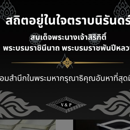
ล็กฉีกชุบซิงค์ไฟฟ้า/Electro G