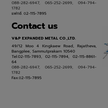
088-282-6947, 065-252-2699, 094-794-
1782
แฟกซ์.
2-115-7895
0
Contact us
V&P EXPANDED METAL CO.,LTD.
49/12 Moo 4 Kingkaew Road, Rajatheva,
Bangplee, Sammutprakarn 10540
Tel
.
02-115-7893, 02-115-7894,
02-115-8861-
64
088-282-6947, 065-252-2699
, 094-794-
1782
Fax
2-115-7895
.0