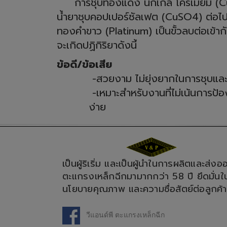
การชุบทองแดง นิกเกิล โครเมียม (Cu-N
น้ำยาชุบคอปเปอร์ซัลเฟต (CuSO4) ต่อไป
ทองคำขาว (Platinum) เป็นขั้วลบต่อเข้ากั
จะเกิดปฏิกิริยาดังนี้
ข้อดี/ข้อเสีย
-สวยงาม ไม่ยุ่งยากในการชุบและก
-เหมาะสำหรับงานที่ไม่เน้นการป้องกัน
ง่าย
เป็นผู้ริเริ่ม และเป็นผู้นำในการผลิตและส่งอ
ตะแกรงเหล็กฉีกมามากกว่า 58 ปี ยึดมั่นใ
นโยบายคุณภาพ และความซื่อสัตย์ต่อลูกค้า
วีแอนด์พี ตะแกรงเหล็กฉีก