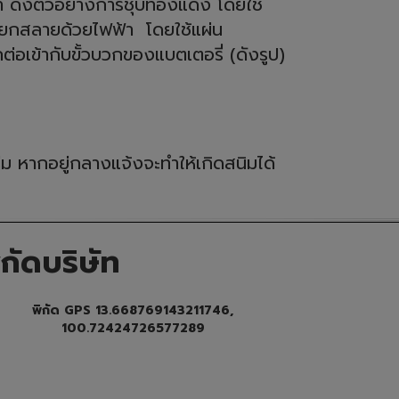
า ดังตัวอย่างการชุบทองแดง โดยใช้
รแยกสลายด้วยไฟฟ้า โดยใช้แผ่น
กต่อเข้ากับขั้วบวกของแบตเตอรี่ (ดังรูป)
่ม หากอยู่กลางแจ้งจะทำให้เกิดสนิมได้
ิกัดบริษัท
พิกัด GPS 13.668769143211746,
100.72424726577289