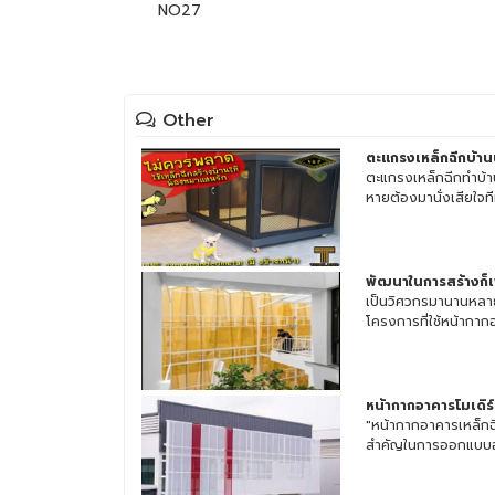
NO27
Other
ตะแกรงเหล็กฉีกบ้า
ตะแกรงเหล็กฉีกทำบ้า
หายต้องมานั่งเสียใจทีห
พัฒนาในการสร้างก็เพ
เป็นวิศวกรมานานหลา
โครงการที่ใช้หน้ากาก
หน้ากากอาคารโมเดิร
"หน้ากากอาคารเหล็กฉ
สำคัญในการออกแบบอา