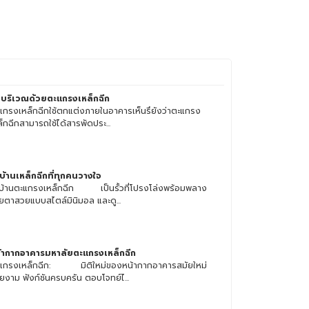
้นบริเวณด้วยตะแกรงเหล็กฉีก
แกรงเหล็กฉีกใช้ตกแต่งภายในอาคารเห็นรึยังว่าตะแกรง
ล็กฉีกสามารถใช้ได้สารพัดประ...
้วบ้านเหล็กฉีกที่ทุกคนวางใจ
้วบ้านตะแกรงเหล็กฉีก เป็นรั้วที่โปรงโล่งพร้อมพลาง
ยตาสวยแบบสไตล์มินิมอล และดู...
้ากากอาคารมหาลัยตะแกรงเหล็กฉีก
แกรงเหล็กฉีก: มิติใหม่ของหน้ากากอาคารสมัยใหม่
ยงาม ฟังก์ชันครบครัน ตอบโจทย์ไ...