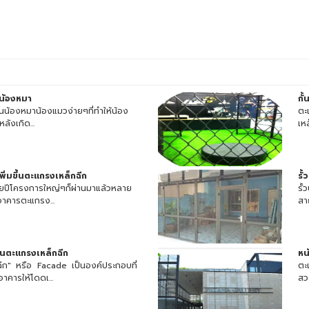
นน้องหมา
กั
นน้องหมาน้องแมวง่ายๆที่ทำให้น้อง
ตะ
ลังเกิด...
เห
ิ่มขึ้นตะแกรงเหล็กฉีก
รั
ยปีโครงการใหญ่ๆก็ผ่านมาแล้วหลาย
รั
อาคารตะแกรง...
สา
์นตะแกรงเหล็กฉีก
หน
ีก" หรือ Facade เป็นองค์ประกอบที่
ตะ
คารให้โดดเ...
สว