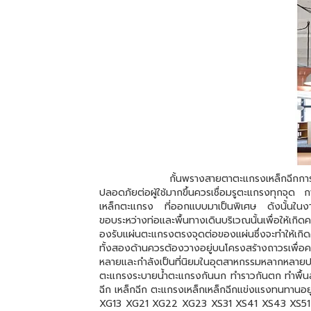
กั้นพรางสายตาตะแกรงเหล็กฉีกการเชื่อมแผ่นตะ
ปลอดภัยต่อผู้ใช้มากขึ้นควรเชื่อมรูตะแกรงทุกจุด 
เหล็กตะแกรง ที่ออกแบบมาเป็นพิเศษ ดังนั้นในงานพื
ขอบระหว่างท่อและพื้นทางเดินบริเวณนั้นเพื่อให้เ
องรับแผ่นตะแกรงตรงจุดต่อของแผ่นซึ่งจะทำให้เกิ
ทั้งสองด้านควรต้องวางอยู่บนโครงสร้างถาวรเพื่อ
หลายและกำลังเป็นที่นิยมในอุตสาหกรรมหลากหลายประเ
ตะแกรงระบายน้ำตะแกรงกันนก ทำราวกันตก ทำพื้นลอ
ฉีก เหล็กฉีก ตะแกรงเหล็กเหล็กฉีกแข่งแรงทนทาน
XG13 XG21 XG22 XG23 XS31 XS41 XS43 XS5