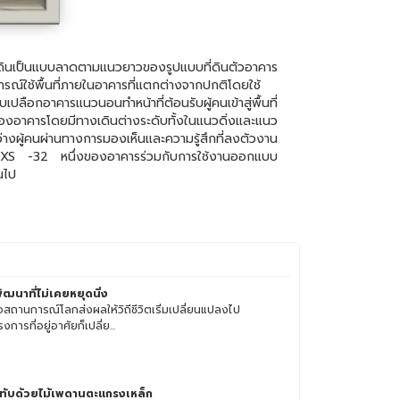
ี่ดินเป็นแบบลาดตามแนวยาวของรูปแบบที่ดินตัวอาคาร
รณ์ใช้พื้นที่ภายในอาคารที่แตกต่างจากปกติโดยใช้
ือกอาคารแนวนอนทำหน้าที่ต้อนรับผู้คนเข้าสู่พื้นที่
องอาคารโดยมีทางเดินต่างระดับทั้งในแนวดิ่งและแนว
งผู้คนผ่านทางการมองเห็นและความรู้สึกที่ลงตัวงาน
ุ่น XS -32 หนึ่งของอาคารร่วมกับการใช้งานออกแบบ
นไป
้พัฒนาที่ไม่เคยหยุดนิ่ง
ื่อสถานการณ์โลกส่งผลให้วิถีชีวิตเริ่มเปลี่ยนแปลงไป
งการที่อยู่อาศัยก็เปลี่ย...
ุทับด้วยไม้เพดานตะแกรงเหล็ก