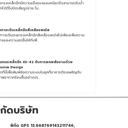
แกรงเหล็กฉีกมีความแข็งแรงและเหนียวจึงสามารถรับน้ำ
กได้ดีไม่บิดเสียรูปง่าย ไม...
้นทางเดินเหล็กฉีกสีเหลืองสดใส
้นทางเดินตะแกรงเหล็กฉีกสีเหลืองสดใสไม่เพียงเพิ่มความ
างและความสดชื่นให้กับพื...
แกรงเหล็กฉีก XS-42 กับการลดพลังงานด้วย
ssive Design
กที่นี้เพื่อพิมพ์ข้อความระบบในยุคที่อาคารต้องเผชิญกับ
าพอากาศร้อนชื้นอย่างปร...
ิกัดบริษัท
พิกัด GPS 13.668769143211746,