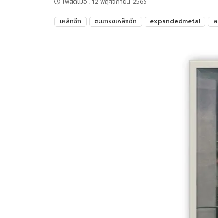
โพสต์เมื่อ
:
12 พฤศจิกายน 2565
เหล็กฉีก
ตะแกรงเหล็กฉีก
expandedmetal
ล