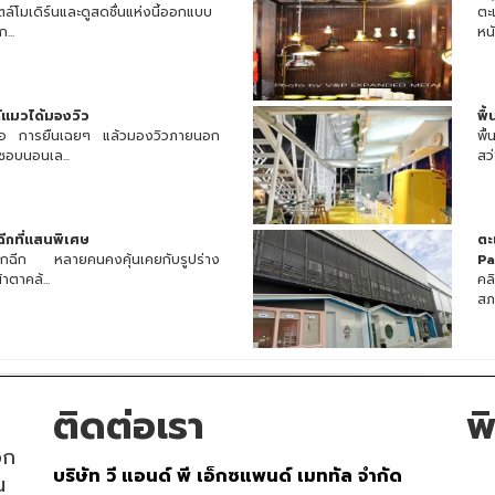
ตล์โมเดิร์นและดูสดชื่นแห่งนี้ออกแบบ
ตะ
...
หนั
้แมวได้มองวิว
พื
วมีคือ การยืนเฉยๆ แล้วมองวิวภายนอก
พื
ชอบนอนเล...
สว่
ฉีกที่แสนพิเศษ
ตะ
หล็กฉีก หลายคนคงคุ้นเคยกับรูปร่าง
Pa
าตาคล้...
คลิ
สภ
ติดต่อเรา
พ
อก
บริษัท วี แอนด์ พี เอ็กซแพนด์ เมททัล จำกัด
น