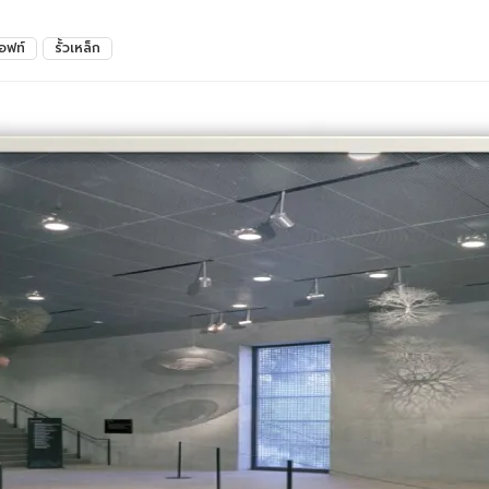
อฟท์
รั้วเหล็ก