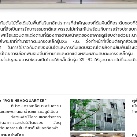
ดั้งเดิมในพื้นที่บริบทอีกประการที่สำคัญของที่ดินผืนนี้คือระดับของท
นที่จึงเป็นการรักษาธรรมชาติและพรรณไม้เก่าแก่ไปพร้อมกับการสร้างประสบกา
หรือแขวนตกแต่งตามที่ต้องการด้านหน้าสุดของอาคารดูเรียบง่ายด้วยระนาบเปล
ฟระย้าที่ทำมาจากตะแกรงเหล็กรุ่นXS -32 วึ่งทำหน้าที่เชื่อมต่อทุกส่วนข
 ในการใช้ราวกันตกของบันใดและการกั้นเขตบริเวณโดยยังคงสัมพันธ์ระหว่า
ี้โดยการเลือกพันธ์ไม้ถิ่นที่หายากและตกแต่งผสมผสานกับตะแกรงเหล็กร
มสำคัญของการใช้ช่องเปิดโดยใช้เหล็กฉีกรุ่น XS -32 ให้ดูสบายตาไม่ทึบจนเกิ
อง “ROB HEADQUARTER”
ผู
อง ที่นำตะแกรงเหล็กมาเสริมความ
เม
เดินและเพดานและนำตะแกรงอลูมิเนียม
โคร
 วัสดุเหล่านี้มีความแตกต่างจาก
คภายในอาคารและต้นไม้โดยรอบ วัสดุ
ท้อนอาคารเช่นเดียวกับสีของท้องฟ้า
ความสว่างไสว
กร