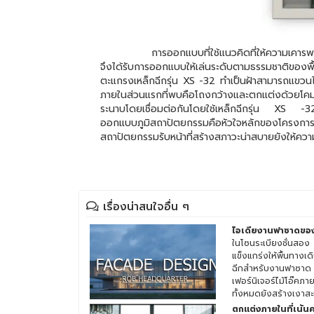
การออกแบบที่ใช้แนวคิดที่ให้ความเคารพกับต้นไม้
จึงได้รับการออกแบบให้เล่นระดับตามธรรมชาติของพื้
ตะแกรงเหล็กฉีกรุ่น XS -32 ทำเป็นฝ้าสามารถแขวนไฟ
ภายในส่วนแรกที่พบคือโถงกว้างและตกแต่งด้วยโคมไ
ระนาบโดยเชื่อมต่อกันโดยใช้เหล็กฉีกรุ่น XS -32
ออกแบบภูมิสถาปัตยกรรมคือหัวใจหลักของโครงการน
สถาปัตยกรรมรับหน้าที่สร้างสภาวะน่าสบายยังให้ควา
เรื่องน่าสนใจอื่น ๆ
ไอเดียงานฟาซาดข
ในโซนระเบียงชั่นส
แข็งแกร่งให้พื้นทาง
ฉีกสำหรับงานฟาซาด
เฟอร์นิเจอร์ไม้โอ๊
ทั้งหมดยังสร้างเงาสะ
และสภาพแวดล้อม
ตกแต่งภายในที่เน้น