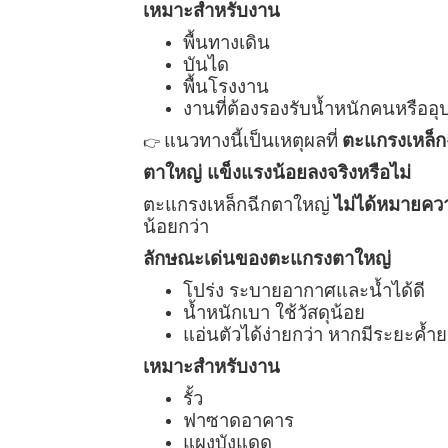
เหมาะสำหรับงาน
พื้นทางเดิน
บันได
พื้นโรงงาน
งานที่ต้องรองรับน้ำหนักคนหรืออุ
แนวทางนี้เป็นเหตุผลที่
ตะแกรงเหล็กฉ
👉
ตาใหญ่ แข็งแรงน้อยลงจริงหรือไม่
ตะแกรงเหล็กฉีกตาใหญ่
ไม่ได้หมายคว
น้อยกว่า
ลักษณะเด่นของตะแกรงตาใหญ่
โปร่ง ระบายอากาศและน้ำได้ดี
น้ำหนักเบา ใช้วัสดุน้อย
แอ่นตัวได้ง่ายกว่า หากมีระยะค้ำ
เหมาะสำหรับงาน
รั้ว
ฟาซาดอาคาร
แผงบังแดด