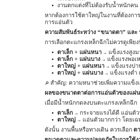
งานตกแต่งที่ไม่ต้องรับน้ำหนักคน
หากต้องการใช้ตาใหญ่ในงานที่ต้องกา
การแอ่นตัว
ความสัมพันธ์ระหว่าง “ขนาดตา” แล
การเลือกตะแกรงเหล็กฉีกไม่ควรดูเพียง
ตาเล็ก + แผ่นหนา
แข็งแรงสูงม
→
ตาเล็ก + แผ่นบาง
แข็งแรงพอเห
→
ตาใหญ่ + แผ่นหนา
แข็งแรงปา
→
ตาใหญ่ + แผ่นบาง
แข็งแรงต่ำ 
→
สำคัญ: ความหนาช่วยเพิ่มความแข็ง
🔎
ผลของขนาดตาต่อการแอ่นตัวของแผ่
เมื่อมีน้ำหนักกดลงบนตะแกรงเหล็กฉีก
ตาเล็ก
กระจายแรงได้ดี แอ่นตัว
→
ตาใหญ่
แอ่นตัวมากกว่า โดยเฉ
→
ดังนั้น งานพื้นหรือทางเดิน ควรเลือก
ตา
ขนาดตาและความปลอดภัยในการใช้ง