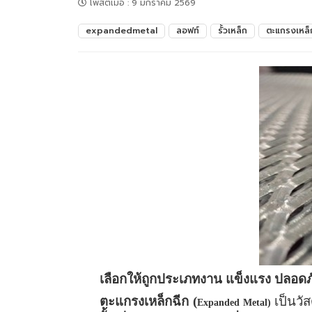
โพสต์เมื่อ
:
9 มกราคม 2569
expandedmetal
ลอฟท์
รั้วเหล็ก
ตะแกรงเหล็
เลือกให้ถูกประเภทงาน แข็งแรง ปลอด
ตะแกรงเหล็กฉีก (
เป็นวั
Expanded Metal)