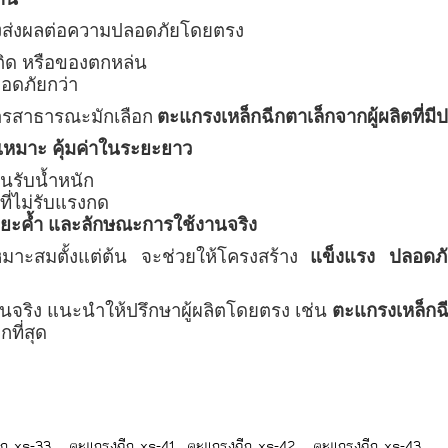
งส่งผลต่อความปลอดภัยโดยตรง
าติด หรือของตกหล่น
อดภัยกว่า
คารสาธารณะมักเลือก
ตะแกรงเหล็กฉีกตาเล็กจากผู้ผลิตที่มี
เหมาะ คุ้มค่าในระยะยาว
นรับน้ำหนัก
ที่ไม่รับแรงกด
ยะค้ำ และลักษณะการใช้งานจริง
มาะสมตั้งแต่ต้น จะช่วยให้โครงสร้าง
แข็งแรง ปลอดภ
นจริง แนะนำให้ปรึกษาผู้ผลิตโดยตรง เช่น
ตะแกรงเหล็กฉี
ี่สุด
ีก xs-33
ตะแกรงฉีก xs-41
ตะแกรงฉีก xs-42
ตะแกรงฉีก xs-43