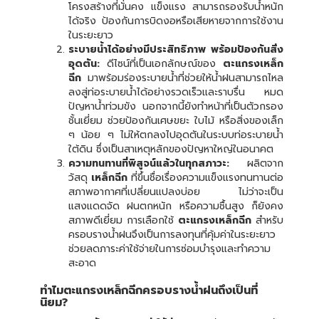
โครงสร้างที่มั่นคง แข็งแรง สามารถรองรับน้ำหนัก
ได้จริง ป้องกันการบิดงอหรือเสียหายจากการใช้งาน
ในระยะยาว
ระบายน้ำได้อย่างมีประสิทธิภาพ พร้อมป้องกันสิ่ง
อุดตัน:
ดีไซน์ที่เป็นเอกลักษณ์ของ
ตะแกรงเหล็ก
ฉีก
มาพร้อมร่องระบายน้ำที่ช่วยให้น้ำฝนสามารถไหล
ลงสู่ท่อระบายน้ำได้อย่างรวดเร็วและราบรื่น หมด
ปัญหาน้ำท่วมขัง นอกจากนี้ยังทำหน้าที่เป็นตัวกรอง
ชั้นเยี่ยม ช่วยป้องกันเศษขยะ ใบไม้ หรือสิ่งของเล็ก
ๆ น้อย ๆ ไม่ให้ตกลงไปอุดตันในระบบท่อระบายน้ำ
ใต้ดิน ซึ่งเป็นสาเหตุหลักของปัญหาใหญ่ในอนาคต
ความทนทานที่พิสูจน์แล้วในทุกสภาวะ:
ผลิตจาก
วัสดุ
เหล็กฉีก
ที่ขึ้นชื่อเรื่องความแข็งแรงทนทานต่อ
สภาพอากาศที่เปลี่ยนแปลงบ่อย ไม่ว่าจะเป็น
แสงแดดจัด ฝนตกหนัก หรือความชื้นสูง ก็ยังคง
สภาพดีเยี่ยม การเลือกใช้
ตะแกรงเหล็กฉีก
สำหรับ
ครอบรางน้ำฝนจึงเป็นการลงทุนที่คุ้มค่าในระยะยาว
ช่วยลดภาระค่าใช้จ่ายในการซ่อมบำรุงและทำความ
สะอาด
ทำไมตะแกรงเหล็กฉีกครอบรางน้ำฝนถึงเป็นที่
นิยม?