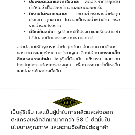
ประหยัดเวลาและค่าใช้จ่าย:
ลดปัญหาการอุดตัน
ทำให้ไม่จำเป็นต้องทำความสะอาดบ่อยครั้ง
ใช้งานได้หลากหลาย:
เหมาะสำหรับรางน้ำฝนทุก
ประเภท ทุกขนาด ไม่ว่าจะเป็นรางน้ำหน้าบ้าน หรือ
รางน้ำรอบโรงงาน
ดีไซน์ทันสมัย:
รูปลักษณ์ที่โปร่งตาและเรียบง่ายเข้า
ได้กับสถาปัตยกรรมหลากหลายสไตล์
อย่าปล่อยให้ปัญหารางน้ำฝนอุดตันมาบั่นทอนความมั่นคง
ของอาคารและสร้างความรำคาญใจ เลือกใช้
ตะแกรงเหล็ก
ฉีกครอบรางน้ำฝน
โซลูชันที่ทันสมัย แข็งแรง และตอบ
โจทย์ทุกความต้องการของคุณ เพื่อการระบายน้ำที่ไหลลื่น
และปลอดภัยอย่างยั่งยืน
เป็นผู้ริเริ่ม และเป็นผู้นำในการผลิตและส่งออก
ตะแกรงเหล็กฉีกมามากกว่า 58 ปี ยึดมั่นใน
นโยบายคุณภาพ และความซื่อสัตย์ต่อลูกค้า