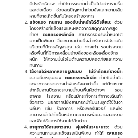
มีประสิทธิภาพ ทำให้การระบายน้ำเป็นไปอย่างราบรื่น
และต่อเนื่อง ช่วยลดปัญหาน้ำท่วมขังและความเสีย
หายที่อาจเกิดขึ้นกับโครงสร้างอาคาร
แข็งแรง ทนทาน รองรับน้ำหนักได้ดีเยี่ยม:
ด้วย
โครงสร้างที่แข็งแรงและผลิตจากวัสดุคุณภาพสูง
ทำให้
ตะแกรงเหล็กฉีก
สามารถรองรับน้ำหนักได้
มากเป็นพิเศษ จึงเหมาะอย่างยิ่งสำหรับการใช้งานใน
บริเวณที่มีการสัญจรสูง เช่น ทางเท้า รอบโรงงาน
หรือพื้นที่ที่มีการเคลื่อนย้ายสิ่งของหรือเครื่องจักร
หนัก ให้ความมั่นใจในด้านความปลอดภัยและความ
ทนทาน
ใช้งานได้หลากหลายรูปแบบ ไม่จำกัดแค่รางน้ำ:
ความยืดหยุ่นของ
ตะแกรงเหล็กฉีก
ทำให้ไม่จำกัด
เฉพาะการครอบรางน้ำฝนหลังคาเท่านั้น แต่ยังเหมาะ
สำหรับงานปิดรางระบายน้ำบนพื้นผิวต่างๆ รอบ
อาคาร โรงงาน หรือแม้กระทั่งการทำทางเดินเท้า
ชั่วคราว นอกจากนี้ยังสามารถนำไปประยุกต์ใช้ในงา
นอื่นๆ เช่น รั้วอาคาร หรือเฟอร์นิเจอร์ และยัง
สามารถนำไปทำเป็นหน้ากากอาคารเพื่อความสวยงาม
และฟังก์ชันการใช้งานได้อีกด้วย
อายุการใช้งานยาวนาน คุ้มค่าในระยะยาว:
ด้วย
ความทนทานและแข็งแรงเป็นพิเศษ ทำให้
ตะแกรง