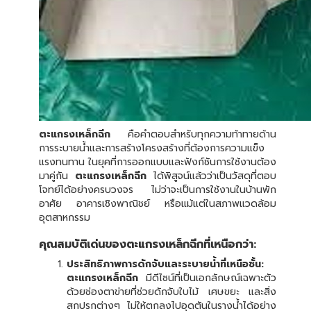
ตะแกรงเหล็กฉีก
คือคำตอบสำหรับทุกความท้าทายด้าน
การระบายน้ำและการสร้างโครงสร้างที่ต้องการความแข็ง
แรงทนทาน ในยุคที่การออกแบบและฟังก์ชันการใช้งานต้อง
มาคู่กัน
ตะแกรงเหล็กฉีก
ได้พิสูจน์แล้วว่าเป็นวัสดุที่ตอบ
โจทย์ได้อย่างครบวงจร ไม่ว่าจะเป็นการใช้งานในบ้านพัก
อาศัย อาคารเชิงพาณิชย์ หรือแม้แต่ในสภาพแวดล้อม
อุตสาหกรรม
คุณสมบัติเด่นของตะแกรงเหล็กฉีกที่เหนือกว่า:
ประสิทธิภาพการดักจับและระบายน้ำที่เหนือชั้น:
ตะแกรงเหล็กฉีก
มีดีไซน์ที่เป็นเอกลักษณ์เฉพาะตัว
ด้วยช่องตาข่ายที่ช่วยดักจับใบไม้ เศษขยะ และสิ่ง
สกปรกต่างๆ ไม่ให้ตกลงไปอุดตันในรางน้ำได้อย่าง