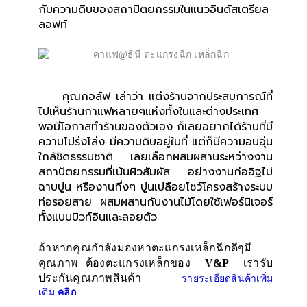
กับความดิบของสถาปัตยกรรมในแนวอินดัสเตรียล
ลอฟท์
คุณกอล์ฟ เล่าว่า แต่งร้านจากประสบการณ์ที่
ไปเห็นร้านกาแฟหลายๆแห่งทั้งในและต่างประเทศ
พอมีโอกาสทำร้านของตัวเอง ก็เลยอยากได้ร้านที่มี
ความโปร่งโล่ง มีความดิบอยู่ในที่ แต่ก็มีความอบอุ่น
ใกล้ชิดธรรมชาติ เลยเลือกผสมผสานระหว่างงาน
สถาปัตยกรรมที่เน้นผิวสัมผัส อย่างงานก่ออิฐไม่
ฉาบปูน หรืองานกึ่งๆ ปูนเปลือยโชว์โครงสร้างระบบ
ท่อรอยสาย ผสมผสานกับงานไม้โดยใช้เฟอร์นิเจอร์
ทั้งแบบบิวท์อินและลอยตัว
ถ้าหากคุณกำลังมองหาตะแกรงเหล็กฉีกดีๆมี
คุณภาพ ต้องตะแกรงเหล็กของ
V&P
เรารับ
ประกันคุณภาพสินค้า
รายระเอียดสินค้าเพิ่ม
เติม
คลิก