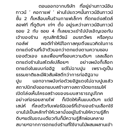
ตอนออกจากบริษัท ที่อยู่ย่านทาวน์อิน
ทาวน์ ‘ คอกาแฟ ‘ ผ่านไปแถวๆนั้นทาวน์อินทาวน์
ชั้น 2 ก็เหลือบเห็นร้านกาแฟเล็กๆ ที่ตกแต่งสไตล์
ลอฟท์ ที่ดูดิบๆ เท่ๆ ตั้ง อยู่ระหว่างทาวน์อินทาวน์
ซอย 2 กับ ซอย 4 ก็เลยแวะเข้าไปบังเอิญเจอกัน
เจ้าของร้าน คุณสิทธิวัธน์ อมรทวีพร หรือคุณ
กอล์ฟ พอดีทำให้มีโอกาสคุยถึงแนวคิดในการ
ตกแต่งร้านที่เจ้าตัวบอกว่าตกแต่งตามความชอบ
ของตัวเอง และเพื่อนๆที่ชอบความดิบๆ เลลเลือก
ตกแต่งร้านในสไตล์เปลือยๆ อย่างผนังก็เลือก
ตกแต่งในแบบก่ออิฐ แต่ไม่ฉาบปูน เพราะดูเป็น
ธรรมชาติและมีผิวสัมผัสดีกว่าการก่ออิฐฉาบ
ปูน นอกจากผนังก่อด้วยอิฐแดงไม่ฉาบปูนแล้ว
สถาปนิกยังออกแบบสร้างทางสถาปัตยกรรมให้
เปิดโล่งเห็นโครงสร้างของระบบสาธารณูปโภค
อย่างท่อรอยสายไฟ ก็เปิดให้เห็นแบบดิบๆ แต่มี
เสน่ห์ ที่ลงตัวกับเฟอร์นิเจอร์ที่เจ้าของร้านเลือกใช้
งานไม้เป็นหลักทำให้เวลานั่งอยู่ในร้านให้ความรู้สึก
ดิบๆแต่ในขณะเดียวกันก็มีความรู้สึกผ่อนคลาย
สบายๆจากการตกแต่งร้านที่ใช้งานไม้ผสมผสานเข้า