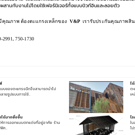
สานกับงานไม้โดยใช้เฟอร์นิเจอร์ทั้งแบบบิวท์อินและลอยตัว
มีคุณภาพ ต้องตะแกรงเหล็กของ
V&P
เรารับประกันคุณภาพสิน
0-2991, 750-1730
ล์
ได
บบของตะแกรงฉีกจึงสามารถนำไป
ตะ
หลายรูปแบบการใช้...
เห
ด้มากยิ่งขึ้น
โร
วยให้การออกแบบตกแต่งที่อยู่อาศัย ร้าน
ใน
ิศ...
โปร