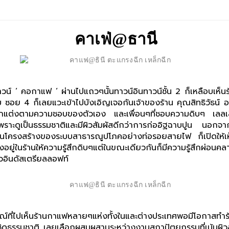
คาเฟ่@ธานี
 ‘ คอกาแฟ ‘ ผ่านไปแถวๆนั้นทาวน์อินทาวน์ชั้น 2 ก็เหลือบเห็นร้
กับ ซอย 4 ก็เลยแวะเข้าไปบังเอิญเจอกันเจ้าของร้าน คุณสิทธิวัธน
่าตกแต่งตามความชอบของตัวเอง และเพื่อนๆที่ชอบความดิบๆ เลลเ
าะดูเป็นธรรมชาติและมีผิวสัมผัสดีกว่าการก่ออิฐฉาบปูน นอกจา
โครงสร้างของระบบสาธารณูปโภคอย่างท่อรอยสายไฟ ก็เปิดให้เห็นแบบด
นั่งอยู่ในร้านให้ความรู้สึกดิบๆแต่ในขณะเดียวกันก็มีความรู้สึกผ่
อินดัสเตรียลลอฟท์
์ที่ไปเห็นร้านกาแฟหลายๆแห่งทั้งในและต่างประเทศพอมีโอกาสทำร้
ใกล้ชิดธรรมชาติ เลยเลือกผสมผสานระหว่างงานสถาปัตยกรรมที่เน้นผิว