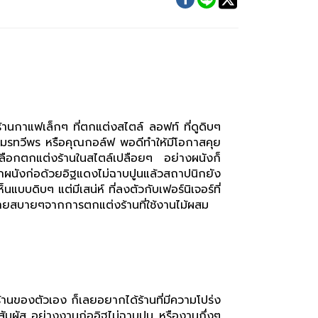
านกาแฟเล็กๆ ที่ตกแต่งสไตล์ ลอฟท์ ที่ดูดิบๆ
์ อมรทวีพร หรือคุณกอล์ฟ พอดีทำให้มีโอกาสคุย
ลือกตกแต่งร้านในสไตล์เปลือยๆ อย่างผนังก็
กผนังก่อด้วยอิฐแดงไม่ฉาบปูนแล้วสถาปนิกยัง
ิบๆ แต่มีเสน่ห์ ที่ลงตัวกับเฟอร์นิเจอร์ที่
อนคลายสบายๆจากการตกแต่งร้านที่ใช้งานไม้ผสม
านของตัวเอง ก็เลยอยากได้ร้านที่มีความโปร่ง
สัมผัส อย่างงานก่ออิฐไม่ฉาบปูน หรืองานกึ่งๆ