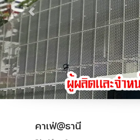
คาเฟ่@ธานี