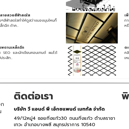
ดลายสวยสีฟ้าสดใส
เพ
สีฟ้าสดใสทำให้ดูสว่างมองมุมใหนก็
กา
กฉีก ถ้าค...
หร
าเพดานเหล็กฉีก
ตะ
้าน SEO และนักเขียนคอนเทนต์ ผมได้
คล
ประสิท...
เห
ติดต่อเรา
พ
อก
บริษัท วี แอนด์ พี เอ็กซแพนด์ เมททัล จำกัด
น
49/12หมู่4 ซอยกิ่งแก้ว30 ถนนกิ่งแก้ว ตำบลราชา
เทวะ อำเภอบางพลี สมุทรปราการ 10540