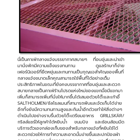
นี่เป็นคาเฟ่กลางแจ้งบรรยากาศสบายๆ ที่อบอุ่นและน่าเข้า
มานั่งพักมีความแข็งแรงทนทาน ดูแลรักษาก็ง่าย
เฟอร์นิเจอร์ที่ยืดหยุ่นและทนทานเป็นกุญแจสำคัญของพื้นที่
กลางแจ้งขนาดเล็กคุณสามารถใช้พื้นที่ได้อย่างเต็ม
ประสิทธิภาพในขณะที่ยังคงบรรยากาศที่อบอุ่นและสะดวก
สบายกลายเป็นคาเฟ่ร้านโปรดแห่งใหม่ของแขกมื่อมีแขกมา
เพิ่มก็สามารถเพิ่มที่นั่งให้มากขึ้นได้เสมอด้วยโต๊ะและเก้าอี้
SALTHOLMEN/ซัลโธลเมนที่สามารถพับและจัดเก็บได้ง่าย
อีกทั้งยังมีความทนทานสูงและกันน้ำอีกด้วยทำให้สิ่งต่างๆ
ดำเนินไปอย่างราบรื่นด้วยโต๊ะเตรียมอาหาร GRILLSKÄR/
กริลล์แชร์ให้ลูกค้าได้หยิบน้ำ ขนมปัง และช้อนส้อมมีด
บริการตัวเองกล่องเก็บของสำหรับกลางแจ้งที่หยิบใช้ได้
สะดวกช่วยให้การทำความสะอาดนั้นง่ายขึ้นและปกป้องผ้า