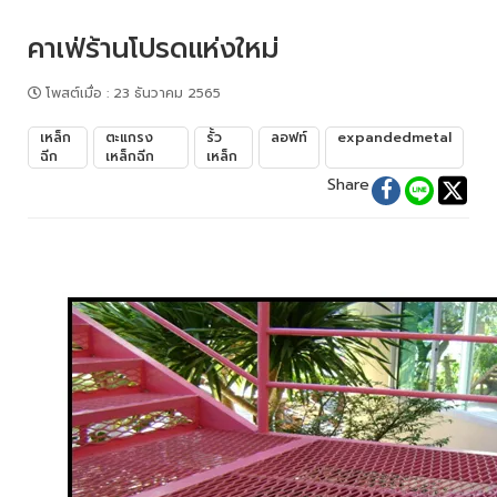
คาเฟ่ร้านโปรดแห่งใหม่
โพสต์เมื่อ
:
23 ธันวาคม 2565
เหล็ก
ตะแกรง
รั้ว
ลอฟท์
expandedmetal
ฉีก
เหล็กฉีก
เหล็ก
Share