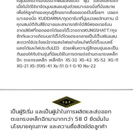
คลุมและเบาะรองนั่งจากฝนแสงแดด ฝุ่น และสิ่งสกปรก
เมื่อไม่ได้ใช้งาจัดมุมแสนอบอุ่นด้วยเบาะรองนั่งที่นั่งสบาย
เพื่อให้ลูกค้าของคุณรู้สึกอยากสั่งออเดอร์ไปเรื่อยๆ ปลอก
เบาะรองนั่ง KUDDARNA/คุดดาร์นาที่นุ่มนวลแต่ทนทาน มี
คุณสมบัติกันสีซีดจางและสามารถซักได้สิร์ฟออเดอร์บน
ถาดเสิร์ฟที่ถอดออกได้ของโต๊ะวางถาดKUNGSHATT/คุง
ซัทท์และวางติดบนขาโต๊ะได้โดยตรงกลายเป็นโต๊ะเสริมแสน
สะดวกใช้ประโยชน์จากแสงไฟอย่างโคมไฟตั้งโต๊ะแบบหรี่
แสงได้และไฟประดับLED ช่วยเพิ่มความรู้สึกอบอุ่นและเป็น
กันเองให้กับร้านรุ่นที่นิยมใช้ในการตกแต่งร้านตะแกรงเหล็ก
ฉีก ตะแกรงเหล็ก เหล็กฉีก XS-32 XS-42 XS-52 XG-11
XG-21 XS-31XS-41 Xs-51 G-1 G-10 No-22
เป็นผู้ริเริ่ม และเป็นผู้นำในการผลิตและส่งออก
ตะแกรงเหล็กฉีกมามากกว่า 58 ปี ยึดมั่นใน
นโยบายคุณภาพ และความซื่อสัตย์ต่อลูกค้า