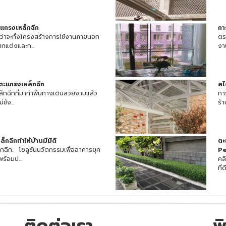
แกรงเหล็กฉีก
กา
่ว่าจะทั้งโครงสร้างการใช้งานภายนอก
ตร
แต่งและก...
งา
ตะแกรงเหล็กฉีก
สไ
็กฉีกที่มาทำพื้นทางเดินสวยงามแล้ว
กา
ขัง...
ร้า
็กฉีกทำให้บ้านมีมิติ
ตะ
ีก: โซลูชั่นนวัตกรรมเพื่ออาคารยุค
Pe
พร้อมป...
คล
ที่
ติดต่อเรา
พ