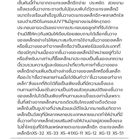
เข็นคันนี้ทำมาจากตะแกรงเหล็กฉีกง่าย ประหยัด สวยงาม
แข็งแรงชั้นวางกระถางต้นไม้(แบบพับได้)ตะแกรงเหล็กมี
ขนาดโรงเรือนสำเร็จรูปชั้นวางตะแกรงเหล็กฉีก+พลาสติกใส
รอบด้าน150ไมครอนUV7%มีลูกยางแถมให้คะ(ถอด
ประกอบอาจจะมีรอยจากการประกอบขอลูกค้าที่รับได้ทาง
ร้านมีสีให้คะ)กันสนิมให้เรียบร้อยสอบถามได้เลือกชั้นวาง
ของเหล็กอย่างไรให้เหมาะสมกับการใช้งานชั้นวางของเหล็ก
หรือชั้นวางของทำจากเหล็กถือว่าเป็นเฟอร์นิเจอร์ประเภทที่
ต้องมีทุกบ้านเนื่องจากชั้นวางของเหล็กมีจำหน่ายอยู่ทั่วไป
หรือสำหรับบางท่านก็ซื้อเหล็กมาประกอบเป็นชั้นเองบทความ
นี้รวบรวมความรู้และข้อแนะนำเกี่ยวกับการทำชั้นวางของ
เหล็กฉีกอ่านเพิ่มเติมข้างล่างชั้นวางของเหล็กหรือชั้นเหล็ก
คืออะไร?เชื่อว่าหลายท่านเมื่อได้ยินคำว่า“ชั้นวางของทำจาก
เหล็ก”สิ่งแรกที่คิดได้คือเป็นเพียงชั้นที่มีความแข็งแรง
ทนทานเท่านั้นแต่ในความเป็นจริงแล้วคุณสมบัติของชั้นวาง
ของเหล็กไม่ได้เป็นเพียงที่ทนทานและแข็งแรงเท่านั้นเพราะ
ชั้นที่สร้างจากเหล็กสามารถดัดปรับโครงสร้างดึงดัดงอ
เหล็กในเป็นรูปร่างที่น่าสนใจและมีดีไซน์มากมายอันเกิดจาก
เหล็กเป็นวัสดุที่มีหลากหลายประเภทหลายขนาดทำให้บ้านที่มี
ชั้นวางทำจากเหล็กช่วยเสริมสร้างให้บ้านน่าอยู่สวยแข็งแรง
ไม่ซ้ำใครรุ่นที่ใช้กันแพร่หลายตะแกรงเหล็กฉีก ตะแกรงเหล็ก
เหล็กฉีกXS-32 XS-33 XS-41XG-11 XG-12 XG-13 XS-51