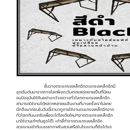
ชั้นวางตระแกรงเหล็กฉีกตะแกรงเหล็กฉีกมี
จุดเริ่มต้นมาจากทางโลกฝั่งตะวันตกแพร่ขยายเป็นที่นิยม
จนปัจจุบันใช้กันอย่างกว้างขวางทั่วโลกตะแกรงเหล็กฉีก
สามารถใช้งานได้หลากหลายแม้ในงานที่บางครั้งเราไม่เคย
นึกถึงมาก่อนในวันนี้เรามาดูการใช้งานตะแกรงเหล็กฉีกจาก
ทั่วโลกกันนะครับเผื่อจะได้ไอเดียใหม่ๆจากตะแกรงเหล็กฉีก
มาใช้งานเก๋ๆกันชุดโต๊ะ-เก้าอี้ทำจากตะแกรงเหล็กฉีก
สวยงามเข้ากับบรรยากาศในสวนหรือในโรงงานก็ยังได้รถ