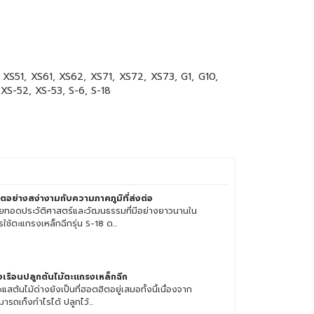
XS51, XS61, XS62, XS71, XS72, XS73, G1, G10,
XS-52, XS-53, S-6, S-18
วิตอย่างสง่างามกับความภาคภูมิที่ส่งต่อ
ายทอดประวัติศาสตร์และวัฒนธรรมที่มีอย่างยาวนานใน
ใช้ตะแกรงเหล็กฉีกรุ่น S-18 ด...
งเรือนปลูกต้นไม้ตะแกรงเหล็กฉีก
แสต้นไม้ด่างยังเป็นที่ฮอตฮิตอยู่เสมอทั้งนี้เนื่องจาก
ารถเก็งกำไรได้ ปลูกไว้...