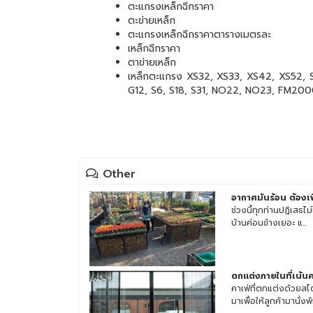
ตะแกรงเหล็กฉีกราคา
ตะข่ายเหล็ก
ตะแกรงเหล็กฉีกราคาตารางเมตรละ
เหล็กฉีกราคา
ตาข่ายเหล็ก
เหล็กตะแกรง XS32, XS33, XS42, XS52, S
G12, S6, S18, S31, NO22, NO23, FM2000
Other
อากาศมันร้อน ต้องเพิ่
ช่วงนี้ทุกท่านปฏิเสธไม
บ้านค่อนข้างเยอะ แ...
ตกแต่งภายในที่เน้น
คาเฟ่ที่ตกแต่งด้วยสไ
มาเพื่อให้ลูกค้ามานั่งพัก