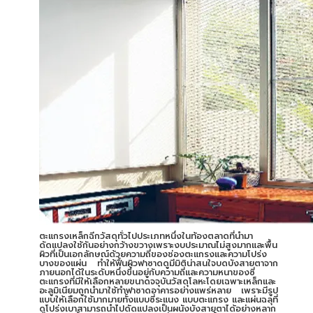
ตะแกรงเหล็กฉีกวัสดุทั่วไปประเภทหนึ่งในท้องตลาดที่นำมา
ดัดแปลงใช้กันอย่างกว้างขวางเพราะงบประมาณไม่สูงมากและพื้น
ผิวที่เป็นเอกลักษณ์ด้วยความถี่ของช่องตะแกรงและความโปร่ง
บางของแผ่น ทำให้ฟื้นผิวฟาซาดดูมีมิติน่าสนใจบดบังสายตาจาก
ภายนอกได้ในระดับหนึ่งขึ้นอยู่กับความถี่และความหนาของซี่
ตะแกรงที่มีให้เลือกหลายขนาดจจุบันวัสดุโลหะโดยเฉพาะเหล็กและ
อะลูมิเนียมถูกนำมาใช้ทำฟาซาดอาคารอย่างแพร่หลาย เพราะมีรูป
แบบให้เลือกใช้มากมายทั้งแบบซี่ระแนง แบบตะแกรง และแผ่นฉลุที่
ดูโปร่งเบาสามารถนำไปดัดแปลงเป็นผนังบังสายตาได้อย่างหลาก