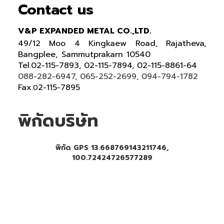
Contact us
V&P EXPANDED METAL CO.,LTD.
49/12 Moo 4 Kingkaew Road, Rajatheva,
Bangplee, Sammutprakarn 10540
Tel
.
02-115-7893, 02-115-7894,
02-115-8861-64
088-282-6947, 065-252-2699
, 094-794-1782
Fax
2-115-7895
.0
พิกัดบริษัท
พิกัด GPS 13.668769143211746,
100.72424726577289