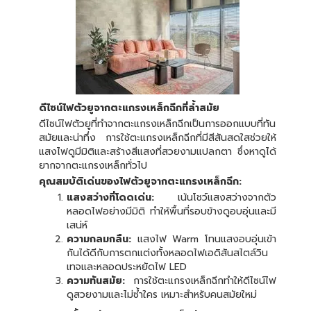
ดีไซน์ไฟตัวยูจากตะแกรงเหล็กฉีกที่ล้ำสมัย
ดีไซน์ไฟตัวยูที่ทำจากตะแกรงเหล็กฉีกเป็นการออกแบบที่ทัน
สมัยและน่าทึ่ง การใช้ตะแกรงเหล็กฉีกที่มีสีสันสดใสช่วยให้
แสงไฟดูมีมิติและสร้างสีแสงที่สวยงามแปลกตา ซึ่งหาดูได้
ยากจากตะแกรงเหล็กทั่วไป
คุณสมบัติเด่นของไฟตัวยูจากตะแกรงเหล็กฉีก:
แสงสว่างที่โดดเด่น:
เน้นโชว์แสงสว่างจากตัว
หลอดไฟอย่างมีมิติ ทำให้พื้นที่รอบข้างดูอบอุ่นและมี
เสน่ห์
ความกลมกลืน:
แสงไฟ Warm โทนแสงอบอุ่นเข้า
กันได้ดีกับการตกแต่งทั้งหลอดไฟเอดิสันสไตล์วิน
เทจและหลอดประหยัดไฟ LED
ความทันสมัย:
การใช้ตะแกรงเหล็กฉีกทำให้ดีไซน์ไฟ
ดูสวยงามและไม่ซ้ำใคร เหมาะสำหรับคนสมัยใหม่