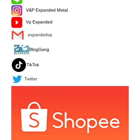
V&P Expanded Metal
Vp Expanded
expandedvp
BlogGang
TikTok
Twitter