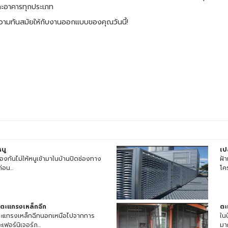
และอาคารทุกประเภท
วามทันสมัยให้กับงานออกแบบของคุณวันนี้!
นู
เป
องกันไม่ให้หนูเข้ามาในบ้านปิดช่องทาง
ฝ้
อน...
โค
ตะแกรงเหล็กฉีก
ตะ
ตะแกรงเหล็กฉีกนอกเหนือไปจากการ
ใน
ฟอร์นิเจอร์ภ...
มา