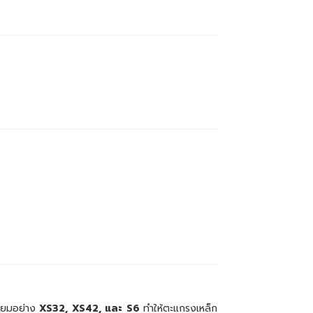
นิยมอย่าง
XS32, XS42, และ S6
ทำให้ตะแกรงเหล็ก