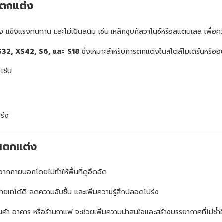
นตกแต่ง
 แข็งแรงทนทาน และไม่เป็นสนิม เช่น เหล็กชุบกัลวาไนซ์หรือสแตนเลส เพื่อ
S32, XS42, S6, และ S18
ซึ่งเหมาะสำหรับการตกแต่งในสไตล์โมเดิร์นหรืออิ
เช่น
ร่ง
นตกแต่ง
กภายนอกโดยไม่ทำให้พื้นที่ดูอึดอัด
่ายเทได้ดี ลดความอับชื้น และเพิ่มความรู้สึกปลอดโปร่ง
านค้า อาคาร หรือร้านกาแฟ จะช่วยเพิ่มความน่าสนใจและสร้างบรรยากาศที่ไม่ซ้ำ