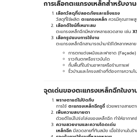
การเลือกตะแกรงเหล็กสำหรับงา
เลือกวัสดุที่ปลอดภัยและแข็งแรง
วัสดุที่ใช้ผลิต
ตะแกรงเหล็ก
ควรมีคุณภาพสูง
เลือกดีไซน์ที่เหมาะสม
ตะแกรงเหล็กฉีกมีหลากหลายลวดลาย เช่น
X
เลือกรูปแบบการใช้งาน
ตะแกรงเหล็กฉีกสามารถนำมาใช้ได้หลากหลาย 
การตกแต่งผนังและฟาซาด (Façade)
ราวกันตกหรือราวบันได
กั้นพื้นที่ในร้านอาหารหรือร้านกาแฟ
รั้วบ้านและโครงสร้างที่ต้องการความโป
จุดเด่นของตะแกรงเหล็กฉีกในงา
พรางตาแต่ไม่ปิดทึบ
การใช้
ตะแกรงเหล็กฉีกรูถี่
ช่วยพรางสายตาจา
เพิ่มความสบายตา
ด้วยดีไซน์โปร่งโล่งของเหล็กฉีก ทำให้อากาศถ
ความสวยงามและความโดดเด่น
เหล็กฉีก
มีลวดลายที่ทันสมัย เมื่อใช้งานในร้
รองรับการใช้งานที่หลากหลาย