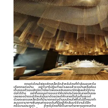
ตกแต่งโคมไฟสุดซิกเหล็กฉีกสำหรับใครที่กำลังมองหาไอ
เดียตกแต่งบ้าน อยู่ว่างๆไม่รู้จะทำอะไรลองสำรวจบ้านหรือห้อง
เก็บของตัวเองสักนิดว่ามีอะไรพอจะหยิบออกมาปัดฝุ่นแล้วใช้งาน
ต่อได้บ้าง อย่าทิ้งของเก่าของเราให้เปล่าประโยชน์กลายเป็นขยะ
เลยลองนำของใช้เหล่านั้นมาดัดแปลงให้กลายเป็นไอเท็มสุดเก๋
ด้วยตะแกรงเหล็กฉีกที่นำมาตกแต่งด้านบนโคมไฟซึ่งไม่มีใครมาทำ
สะดุดตามากๆเพิ่มคุณค่าของเดิมที่มีอยู่ให้กลับมาใช้งานได้อีก
ครั้งบานประตูเก่า สำหรับใครที่รักในการทำอาหารอยากสร้าง