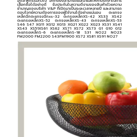
อุตสาหกรรมทั่วไป อีกทั้งยังสามารถแนะนำและให้คำปรึกษาในการ
เลือกซื้อได้อย่างดี รับประกันในความดีงามของสินค้าด้วยความ
ชำนาญของบริษัท V&P ที่เปิดมาเป็นระยะเวลาหลายปี และสามารถ
ตอบโจทย์ความต้องการของผู้ใช้งานได้อย่างแน่นอน ตะแกรง
เหล็กฉีกตะแกรงฉีกxs-32 ตะกรงเหล็กXS-42 XS33 XS42
ตะแกรงเหล็กXS-52 ตะกรงเหล็กXS-43 ตะกรงเหล็กXS-53
S46 S47 XG11 XG12 XG13 XG21 XG22 XG23 XS31 XS41
XS43 XS51XS61 XS62 XS71 XS72 XS73 G1 G10 G12
ตะแกรงเหล็กS-6 ตะแกรงเหล็กS-18 S31 NO22 NO23
FM2000 FM2200 S43FM1900 XS72 XS81 XS91 NO27