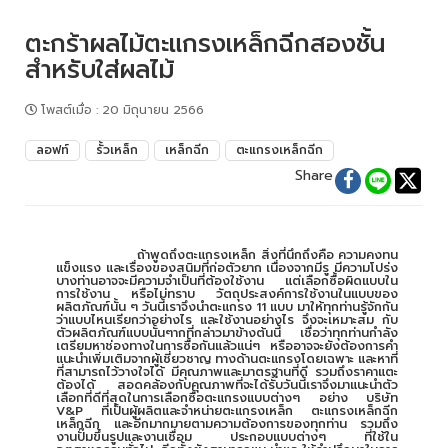
ตะกร้าผลไม้ตะแกรงเหล็กฉีกสองชั้น
สำหรับใส่ผลไม้
โพสต์เมื่อ
:
20 มิถุนายน 2566
ลอฟท์
รั้วเหล็ก
เหล็กฉีก
ตะแกรงเหล็กฉีก
Share
ถ้าพูดถึงตะแกรงเหล็ก สิ่งที่นึกถึงคือ ความคงทน
แข็งแรง และเรื่องของสนิมที่ก่อตัวยาก เนื่องจากมีรู มีความโปร่ง
บางท่านอาจจะมีความจำเป็นที่ต้องใช้งาน แต่เลือกซื้อผิดแบบใน
การใช้งาน หรือไม่ทราบ วัตถุประสงค์การใช้งานในแบบของ
ผลิตภัณฑ์นั้น ๆ วันนี้เราจึงนำตะแกรง 11 แบบ มาให้ทุกท่านรู้จักกัน
ว่าแบบไหนเรียกว่าอย่างไร และใช้งานอย่างไร จึงจะเหมาะสม กับ
ตัวผลิตภัณฑ์แบบนั้นๆากที่กล่าวมาข้างต้นนี้ เชื่อว่าทุกท่านกำลัง
เตรียมหาช่องทางในการซื้อกันแล้วแน่ๆ หรืออาจจะยังต้องการคำ
แนะนำเพิ่มเติมจากผู้เชี่ยวชาญ ทางด้านตะแกรงโดยเฉพาะ และหาที่
ที่สามารถไว้วางใจได้ มีคุณภาพและมาตรฐานที่ดี รวมถึงราคาแตะ
ต้องได้ สอดคล้องกับคุณภาพที่จะได้รับวันนี้เราจึงมาแนะนำตัว
เลือกที่ดีที่สุดในการเลือกซื้อตะแกรงแบบต่างๆ อย่าง บริษัท
V&P ที่เป็นผู้ผลิตและจำหน่ายตะแกรงเหล็ก ตะแกรงเหล็กฉีก
เหล็กฉีก และอีกมากมายตามความต้องการของทุกท่าน รวมถึง
งานปั๊มขึ้นรูปและงานเชื่อม ประกอบแบบต่างๆ ที่ใช้ใน