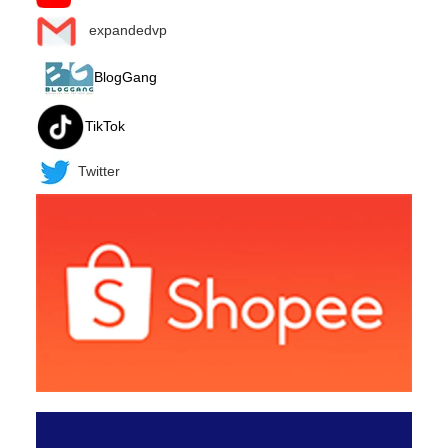
expandedvp
BlogGang
TikTok
Twitter