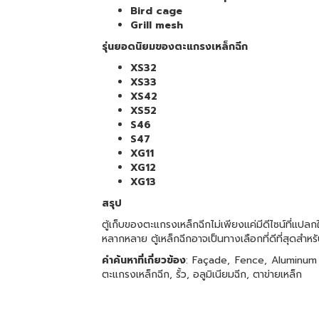
Bird cage
Grill mesh
รุ่นยอดนิยมของตะแกรงเหล็กฉีก
XS32
XS33
XS42
XS52
S46
S47
XG11
XG12
XG13
สรุป
ตู้เก็บของตะแกรงเหล็กฉีกไม่เพียงแค่มีดีไซน์ที่แ
หลากหลาย ตู้เหล็กฉีกอาจเป็นทางเลือกที่ดีที่สุดสำหร
คำค้นหาที่เกี่ยวข้อง
: Façade, Fence, Aluminum e
ตะแกรงเหล็กฉีก, รั้ว, อลูมิเนียมฉีก, ตาข่ายเหล็ก