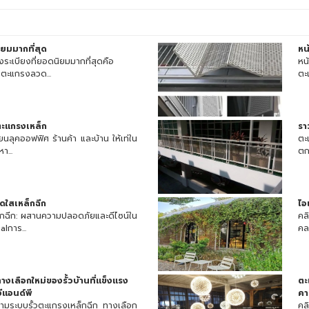
ิยมมากที่สุด
หน
งระเบียงที่ยอดนิยมมากที่สุดคือ
หน
 ตะแกรงลวด...
ตะแ
ะแกรงเหล็ก
รา
ยนลุคออฟฟิศ ร้านค้า และบ้าน ให้เท่ใน
ตะ
า...
ตก
ดใสเหล็กฉีก
ไอ
กฉีก: ผสานความปลอดภัยและดีไซน์ใน
คลิ
alการ...
คล
างเลือกใหม่ของรั้วบ้านที่แข็งแรง
ตะ
ีแอนด์พี
คา
้อความระบบรั้วตะแกรงเหล็กฉีก ทางเลือก
คล