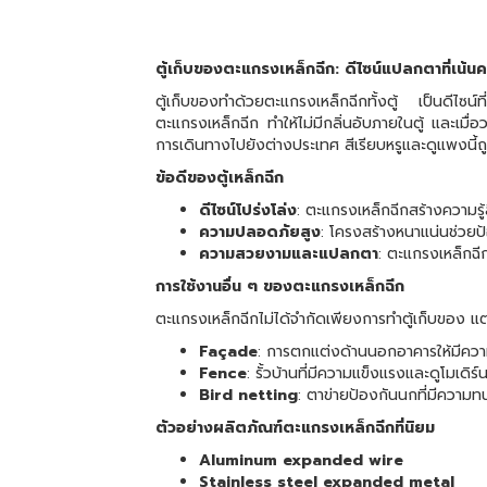
ตู้เก็บของตะแกรงเหล็กฉีก: ดีไซน์แปลกตาที่เน
ตู้เก็บของทำด้วยตะแกรงเหล็กฉีกทั้งตู้ เป็นดีไซน
ตะแกรงเหล็กฉีก ทำให้ไม่มีกลิ่นอับภายในตู้ และเมื่อว
การเดินทางไปยังต่างประเทศ สีเรียบหรูและดูแพงนี้ถ
ข้อดีของตู้เหล็กฉีก
ดีไซน์โปร่งโล่ง
: ตะแกรงเหล็กฉีกสร้างความรู้
ความปลอดภัยสูง
: โครงสร้างหนาแน่นช่วยป้
ความสวยงามและแปลกตา
: ตะแกรงเหล็กฉีก
การใช้งานอื่น ๆ ของตะแกรงเหล็กฉีก
ตะแกรงเหล็กฉีกไม่ได้จำกัดเพียงการทำตู้เก็บของ แต
Façade
: การตกแต่งด้านนอกอาคารให้มีคว
Fence
: รั้วบ้านที่มีความแข็งแรงและดูโมเดิร์
Bird netting
: ตาข่ายป้องกันนกที่มีความ
ตัวอย่างผลิตภัณฑ์ตะแกรงเหล็กฉีกที่นิยม
Aluminum expanded wire
Stainless steel expanded metal