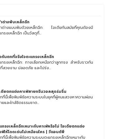
้าต่างพับเหล็กฉีก
้าต่างแบบพับด้วยเหล็กฉีก: ไอเดียทันสมัยที่คุณต้องมี
กรงเหล็กฉีก เป็นวัสดุที่...
วกันตกที่จริงใจตะแกรงเหล็กฉีก
แกรงเหล็กฉีก: ทางเลือกเหนือกว่าลูกกรง สำหรับราวกัน
ที่สวยงาม ปลอดภัย และโปร่ง...
เดียตกแต่งคาเฟ่สายกรีนวอลสุดร่มรื่น
กที่นี้เพื่อพิมพ์ข้อความระบบในยุคที่ผู้คนแสวงหาความผ่อน
ายและใกล้ชิดธรรมชาต...
แกรงเหล็กฉีกเหมาะกับคาเฟ่หรือไม่ ไอเดียตกแต่ง
เฟ่ให้โดดเด่นไม่เหมือนใคร | วีแอนด์พี
ิกที่นี้เพื่อพิมพ์ข้อความระบบตะแกรงเหล็กฉีกเหมาะกับ