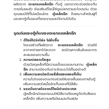
ผลิตจาก
ตะแกรงเหล็กฉีก
ทั้งตู้ นอกจากจะช่วยป้องกัน
การขโมยแล้ว ยังเสริมดีไซน์ให้ดูแปลกตาและโดดเด่น ด้วย
คุณสมบัติที่ไม่เหมือนใคร
ตู้เหล็กฉีก
จึงเหมาะสำหรับผู้ที่
มองหาตู้เก็บของที่สวยงามและใช้งานได้จริง
จุดเด่นของตู้เก็บของตะแกรงเหล็กฉีก
ดีไซน์โปร่งโล่ง ไม่อับชื้น
โครงสร้างที่ผลิตจาก
ตะแกรงเหล็กฉีก
ช่วยให้
อากาศถ่ายเทได้สะดวก ลดปัญหากลิ่นอับและการ
สะสมของความชื้น
ความปลอดภัยสูง
ด้วยวัสดุเหล็กที่มีความแข็งแรงและทนทาน
ตู้เหล็ก
ฉีก
สามารถป้องกันการงัดแงะได้เป็นอย่างดี
เพิ่มความสดใสด้วยสีสันของของที่เก็บ
ความโปร่งของตะแกรงช่วยให้มองเห็นของภายในตู้
เพิ่มความสดใสเมื่อจัดเก็บของที่มีสีสัน
แรงบันดาลใจจากดีไซน์ต่างประเทศ
ตู้เหล็กฉีกมักออกแบบให้มีสีขาวเรียบหรูตัดกับสีของ
เหล็กฉีก เพิ่มความพรีเมียมและทันสมัย