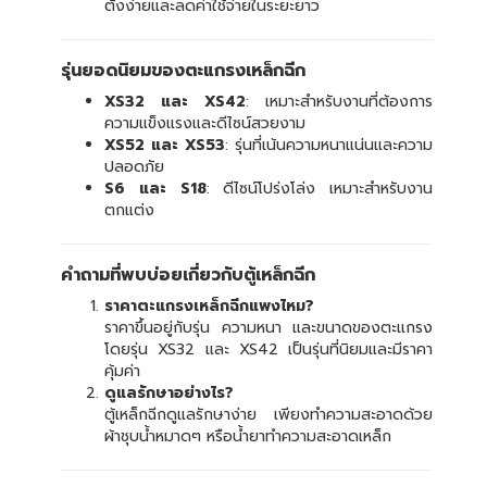
ตั้งง่ายและลดค่าใช้จ่ายในระยะยาว
รุ่นยอดนิยมของตะแกรงเหล็กฉีก
XS32 และ XS42
: เหมาะสำหรับงานที่ต้องการ
ความแข็งแรงและดีไซน์สวยงาม
XS52 และ XS53
: รุ่นที่เน้นความหนาแน่นและความ
ปลอดภัย
S6 และ S18
: ดีไซน์โปร่งโล่ง เหมาะสำหรับงาน
ตกแต่ง
คำถามที่พบบ่อยเกี่ยวกับตู้เหล็กฉีก
ราคาตะแกรงเหล็กฉีกแพงไหม?
ราคาขึ้นอยู่กับรุ่น ความหนา และขนาดของตะแกรง
โดยรุ่น XS32 และ XS42 เป็นรุ่นที่นิยมและมีราคา
คุ้มค่า
ดูแลรักษาอย่างไร?
ตู้เหล็กฉีกดูแลรักษาง่าย เพียงทำความสะอาดด้วย
ผ้าชุบน้ำหมาดๆ หรือน้ำยาทำความสะอาดเหล็ก