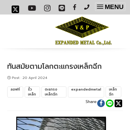
MENU
Toggle
navigatio
ทันสมัยตามโลกตะแกรงเหล็กฉีก
Post
:
20 April 2024
ลอฟท์
รั้ว
ตะแกรง
expandedmetal
เหล็ก
เหล็ก
เหล็กฉีก
ฉีก
Share