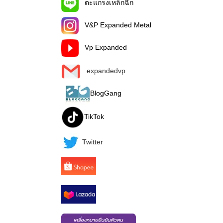
ตะแกรงเหล็กฉีก
V&P Expanded Metal
Vp Expanded
expandedvp
BlogGang
TikTok
Twitter