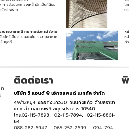
คารด้วยตะแกรงเหล็กฉีกเป็นที่นิยม
โค
ร้างใหญ่ ๆ...
กา
ระบายอากาศดี ทนทานต่อการใช้งาน
หน
ับสัตว์เลี้ยง: ปลอดภัย ระบายอากาศ
หน
ยุคที่...
ด้ว
ติดต่อเรา
พ
อก
บริษัท วี แอนด์ พี เอ็กซแพนด์ เมททัล จำกัด
น
49/12หมู่4 ซอยกิ่งแก้ว30 ถนนกิ่งแก้ว ตำบลราชา
เทวะ อำเภอบางพลี สมุทรปราการ 10540
โทร.02-115-7893, 02-115-7894, 02-115-8861-
64
088-282-6947, 065-252-2699, 094-794-