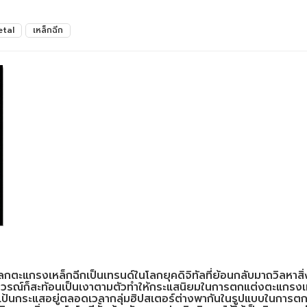
tal
เหล็กฉีก
แกรงเหล็กฉีกเป็นเทรนด์ในโลกยุคดิจิทัลที่ย้อนกลับมาถวิลหาสิ่ง
อาวรณ์ก็สะท้อนเป็นเงาตามตัวทำให้กระแสนิยมในการตกแต่งตะแกรงเห
ป้นกระแสอยู่ตลอดเวลากลุ่มฮิปสเตอร์ต่างพากันในรูปแบบในการตก