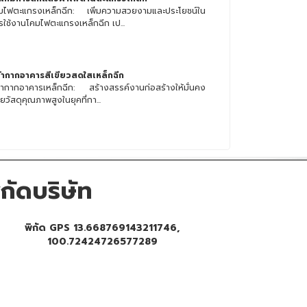
มไฟตะแกรงเหล็กฉีก: เพิ่มความสวยงามและประโยชน์ใน
รใช้งานโคมไฟตะแกรงเหล็กฉีก เป...
้ากากอาคารสีเขียวสดใสเหล็กฉีก
้ากากอาคารเหล็กฉีก: สร้างสรรค์งานก่อสร้างให้มั่นคง
ยวัสดุคุณภาพสูงในยุคที่กา...
ิกัดบริษัท
พิกัด GPS 13.668769143211746,
100.72424726577289