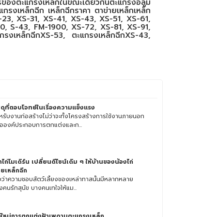
จอร์ของตะแกรงเหล็กในขณะเดียวกันตะแกรงอลูมิ
กรงเหล็กฉีก เหล็กฉีกราคา ตาข่ายเหล็กเหล็ก
23, XS-31, XS-41, XS-43, XS-51, XS-61,
0, S-43, FM-1900, XS-72, XS-81, XS-91,
รงเหล็กฉีกXS-53, ตะแกรงเหล็กฉีกXS-43,
สดุที่ตอบโจทย์ในเรื่องความแข็งแรง
หรับงานก่อสร้างไม่ว่าจะทั้งโครงสร้างการใช้งานภายนอก
ือองค์ประกอบการตกแต่งและก...
้าไก่โมเดิร์น เปลี่ยนดีไซน์เดิม ๆ ให้บ้านของน้องไก่
วยเหล็กฉีก
ื่อว่าความชอบสัตว์เลี้ยงของเหล่าทาสนั้นมีหลากหลาย
งคนรักสุนัข บางคนเทใจให้แม...
ติใหม่การตกแต่งฝ้าเพดานตะแกรงเหล็ก