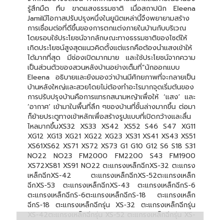
รู้สึกมืด ทึบ ขาดแสงธรรมชาติ เมื่อสถาปนิก Eleena
Jamilมีโอกาสปรับปรุงหนึ่งในยูนิตเหล่านี้จึงพยายามสร้าง
การเชื่อมต่อที่ดีขึ้นของการตกแต่งภายในบ้านกับบริเวณ
โดยรอบใช้ประโยชน์จากลักษณะทางธรรมชาติของไซต์ให้
เกิดประโยชน์สูงสุดแนวคิดตั้งแต่แรกคือต้องนำแสงเข้าให้
ได้มากที่สุด มีช่องเปิดมากมาย และใช้ประโยชน์จากความ
เป็นส่วนตัวของสวนหลังบ้านอย่างเต็มที่”นักออกแบบ
Eleena อธิบายและยังมองว่าบ้านมีศักยภาพที่จะกลายเป็น
บ้านหลังใหญ่และสวยโดยไม่ต้องทำอะไรมากจุดเริ่มต้นของ
การปรับปรุงบ้านคือการแทรกสนามหญ้าเพื่อให้ ‘แสง’ และ
‘อากาศ’ เข้ามาในพื้นที่ลึก ๆของบ้านที่ชั้นล่างมากขึ้น ต่อมา
ก็ย้ายประตูทางเข้าหลักเพื่อสร้างรูปแบบที่เปิดกว้างและลื่น
ไหลมากขึ้นXS32 XS33 XS42 XS52 S46 S47 XG11
XG12 XG13 XG21 XG22 XG23 XS31 XS41 XS43 XS51
XS61XS62 XS71 XS72 XS73 G1 G10 G12 S6 S18 S31
NO22 NO23 FM2000 FM2200 S43 FM1900
XS72XS81 XS91 NO22 ตะแกรงเหล็กฉีกXS-32 ตะแกรง
เหล็กฉีกXS-42 ตะแกรงเหล็กฉีกXS-52ตะแกรงเหล็ก
ฉีกXS-53 ตะแกรงเหล็กฉีกXS-43 ตะแกรงเหล็กฉีกS-6
ตะแกรงเหล็กฉีกS-6ตะแกรงเหล็กฉีกS-18 ตะแกรงเหล็ก
ฉีกS-18 ตะแกรงเหล็กฉีกรุ่น XS-32 ตะแกรงเหล็กฉีกรุ่น
XS-42ตะแกรงเหล็กฉีกรุ่น XS-52 ตะแกรงเหล็กฉีกรุ่น XS-