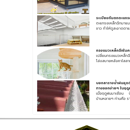
ระเบียงกันตกตะแกรง
ตะแกรงเหล็กฉีกมาแนะ
ขาว ทำให้ดูสะอาดตาและ
กรงแมวเหล็กฉีกในคา
เปลี่ยนกรงแมวเหล็กฉ
โล่งสบายหลังคาใสสา
บอกลารางน้ำฝนอุดตั
ทางออกง่ายๆ ในฤดู
เมื่อฤดูฝนมาเยือน ปั
บ้านหลายๆ ท่านคือ รา