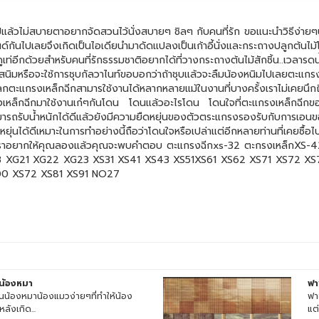
าอยากจัดสวนไว้นั่งสบายๆ ชิลๆ กับคนที่รัก ขอแนะนำวิธีง่ายๆปรับเ
รนด์กันไปเลยจึงเกิดเป็นไอเดียนำมาดัดแปลงเป็นเก้าอี้นั่งและกระถางปลูกต้
กด้วยสำหรับคนที่รักธรรมชาติอยากได้ที่วางกระถางต้นไม้สักชิ้น..เวลารดน้
ีกันสนิมหรือจะใช้การชุบกัลวาไนท์ขอบอกว่าถ้าชุบแล้วจะลืมน้องหนิมไปเลยตะแก
วโลกตะแกรงเหล็กฉีกสามารใช้งานได้หลากหลายแม้ในงานที่บางครั้งเราไม่เคยนึก
กรงเหล็กฉีกมาใช้งานเก๋ๆกันโดน โดนแล้วอะไรโดน โดนใจที่ตะแกรงเหล็กฉีกขอ
ามารถรับน้ำหนักได้ดีแล้วยังมีความยืดหยุ่นของตัวตระแกรงรองรับกับการเอนขอ
ืดหยุ่นได้ดีเหมาะในการทำอย่างนี้ถือว่าโดนใจหรือเปล่าแต่อีกหลายท่านที่เคยซ
แต่เราอยากให้คุณลองแล้วคุณจะพบคำตอบ
ตะแกรงฉีกxs-32 ตะกรงเหล็กXS-
3 XG21 XG22 XG23 XS31 XS41 XS43 XS51XS61 XS62 XS71 XS72 XS73
0 XS72 XS81 XS91 NO27
นน้องหมา
ฟา
นน้องหมาน้องแมวง่ายๆที่ทำให้น้อง
ฟา
ลังเกิด...
แต่