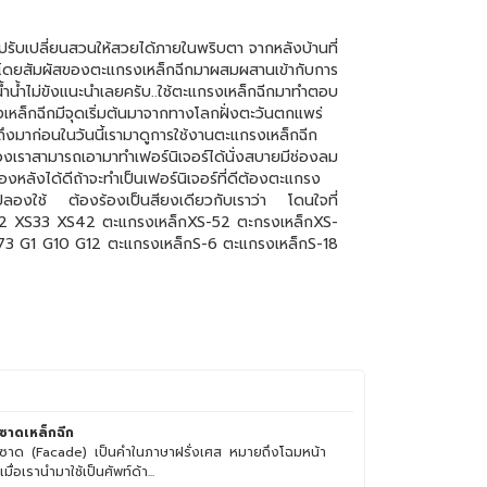
ปลี่ยนสวนให้สวยได้ภายในพริบตา จากหลังบ้านที่
นไม้โดยสัมผัสของตะแกรงเหล็กฉีกมาผสมผสานเข้ากับการ
ำน้ำไม่ขังแนะนำเลยครับ..ใช้ตะแกรงเหล็กฉีกมาทำตอบ
รงเหล็กฉีกมีจุดเริ่มต้นมาจากทางโลกฝั่งตะวันตกแพร่
ถึงมาก่อนในวันนี้เรามาดูการใช้งานตะแกรงเหล็กฉีก
งเราสามารถเอามาทำเฟอร์นิเจอร์ได้นั่งสบายมีช่องลม
งหลังได้ดีถ้าจะทำเป็นเฟอร์นิเจอร์ที่ดีต้องตะแกรง
ื้อไปลองใช้ ต้องร้องเป็นสียงเดียวกับเราว่า โดนใจที่
42 XS33 XS42 ตะแกรงเหล็กXS-52 ตะกรงเหล็กXS-
 G1 G10 G12 ตะแกรงเหล็กS-6 ตะแกรงเหล็กS-18
ซาดเหล็กฉีก
ซาด (Facade) เป็นคำในภาษาฝรั่งเศส หมายถึงโฉมหน้า
เมื่อเรานำมาใช้เป็นศัพท์ด้า...