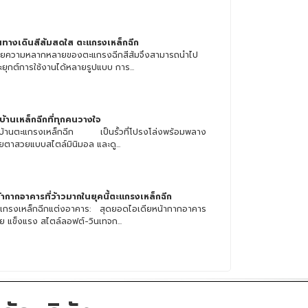
้นทางเดินสีส้มสดใส ตะแกรงเหล็กฉีก
วยความหลากหลายของตะแกรงฉีกสีส้มจึงสามารถนำไป
ะยุกต์การใช้งานได้หลายรูปแบบ การ...
้วบ้านเหล็กฉีกที่ทุกคนวางใจ
้วบ้านตะแกรงเหล็กฉีก เป็นรั้วที่โปรงโล่งพร้อมพลาง
ยตาสวยแบบสไตล์มินิมอล และดู...
้ากากอาคารที่ว้าวมากในยุคนี้ตะแกรงเหล็กฉีก
แกรงเหล็กฉีกแต่งอาคาร: สุดยอดไอเดียหน้ากากอาคาร
ย แข็งแรง สไตล์ลอฟต์-วินเทจก...