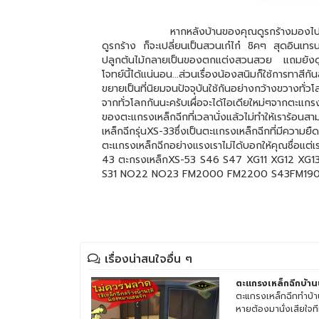
หากหลังบ้านของคุณดูรกร้างมองไปแล้วไม่สบายต
ดูรกร้าง ก็จะเปลี่ยนเป็นสวนเก๋ไก๋ ชิคๆ สุดอินเท
ปลูกต้นไม้กลายเป็นของตกแต่งสวนสวย แถมยังดูเท่อี
โจทย์นี้ได้แน่นอน...ส่วนเรื่องน้องสนิมก็ใช้การทาส
ขยายเป็นที่นิยมจนปัจจุบันใช้กันอย่างกว้างขวางทั่
จากทั่วโลกกันนะครับเผื่อจะได้ไอเดียใหม่ๆจากตะแ
ของตะแกรงเหล็กฉีกที่เวลานั่งแล้วไม่ทำให้เราร้อนส
เหล็กฉีกรุ่นXS-33ซึ่งเป็นตะแกรงเหล็กฉีกที่มีความย
ตะแกรงเหล็กฉีกอย่างแรงเราไม่ได้บอกให้คุณชื่อ
43 ตะกรงเหล็กXS-53 S46 S47 XG11 XG12 XG1
S31 NO22 NO23 FM2000 FM2200 S43FM190
เรื่องน่าสนใจอื่น ๆ
ตะแกรงเหล็กฉีกบ้า
ตะแกรงเหล็กฉีกทำบ้า
หายต้องมานั่งเสียใจทีห