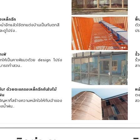
เหล็กฉีก
พื
นำอีกแล้วใช้ตกแต่งบ้านเป็นกันตกสี
ด้
ดูโปร่ง...
ปร
เฟ่
รั
ีกให้เป็นคาเฟ่แมวด้วย design โปร่ง
รั
มารถทำสวน...
สา
น! ด้วยตะแกรงเหล็กฉีกกันใบไม้
หน
ฝน
ตะ
ญหาที่สร้างความหนักใจให้กับเจ้าของ
สว
งน้ำฝน...