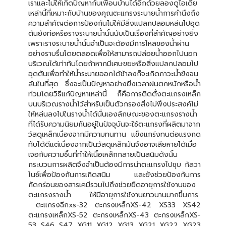
เราและไม่ให้เกิดปัญหากับเพื่อนบ้านได้อีกด้วยลองดูไอเดีย
เหล่านี้ที่เหมาะกับบ้านของคุณตะแกรงระบายน้ำการคำนึงถึง
ความสำคัญต่อการป้องกันไม่ให้มีสิ่งแปลกปลอมหล่นไปอุด
ตันยังท่อหรือรางระบายน้ำนั้นนับเป็นเรื่องที่สำคัญอย่างยิ่ง
เพราะรางระบายน้ำนั้นจำเป็นจะต้องมีการไหลของน้ำผ่าน
อย่างราบรื่นโดยตลอดเพื่อให้สามารถปล่อยน้ำออกไปนอก
บริเวณได้เท่าทันโดยถ้าหากมีเศษขยะหรือสิ่งแปลกปลอมไป
อุดตันเพื่อทำให้น้ำระบายออกได้ช้าลงก็จะเกิดภาวะน้ำขังจน
ล้นในที่สุด ซึ่งจะเป็นปัญหาอย่างยิ่งเวลาฝนตกหนักหรือน้ำ
ท่วมโดยวิธีแก้ปัญหาเหล่านี้ ก็คือการติดตั้งตะแกรงเหล็ก
บนบริเวณรางน้ำไว้สำหรับเป็นตัวกรองสิ่งไม่พึงประสงค์ไม่
ให้หล่นลงไปในรางน้ำได้นั่นเองลักษณะของตะแกรงรางน้ำ
ที่ได้รับความนิยมกันอยู่ในปัจจุบันจะใช้ตะแกรงที่ผลิตมาจาก
วัสดุเหล็กเนื่องจากมีความทนทาน แข็งแกร่งทนต่อแรงกด
ทับได้ดีแต่เนื่องจากเป็นวัสดุเหล็กมันจึงอาจเสียหายได้เมื่อ
เจอกับความชื้นที่ทำให้เนื้อเหล็กกลายเป็นสนิมดังนั้น
กระบวนการผลิตจึงจำเป็นต้องมีการนำตะแกรงไปชุบ กัลวา
ไนซ์เพื่อป้องกันการเกิดสนิม และยังช่วยป้องกันการ
กัดกร่อนของสารเคมีรวมไปถึงช่วยยืดอายุการใช้งานของ
ตะแกรงรางน้ำ ให้มีอายุการใช้งานยาวนานมากขึ้นการ
ตะแกรงฉีกxs-32 ตะกรงเหล็กXS-42 XS33 XS42
ตะแกรงเหล็กXS-52 ตะกรงเหล็กXS-43 ตะกรงเหล็กXS-
53 S46 S47 XG11 XG12 XG13 XG21 XG22 XG23