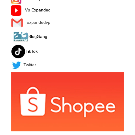
Vp Expanded
expandedvp
BlogGang
TikTok
Twitter