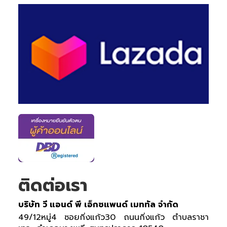
ติดต่อเรา
บริษัท วี แอนด์ พี เอ็กซแพนด์ เมททัล จำกัด
49/12หมู่4 ซอยกิ่งแก้ว30 ถนนกิ่งแก้ว ตำบลราชา