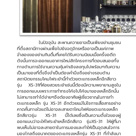
ในปัจจุบัน สะพานควายอาจเป็นเพียงย่านชุมชน
ที่ตั้งสถานีทางผ่านเพื่อไปยังจตุจักรหรืออาจเป็นแค่ภาพ
จำลองของย่านกินดื่มที่เคยได้รับความนิยมเมื่อครั้งอดีต
ดังนั้นการจะออกแบอาคารใหม่สักโครงการที่ตอบสนองทั้ง
ทางด้านการใช้งานความคุ้มค่าเชิงลงทุนไปพร้อมๆกับความ
เป็นมาของที่ตั้งจึงจำเป็นต้องคำนึงถึงอย่างรอบด้าน
สถาปัตยกรรมโคมไฟระย้านี้ทำด้วยตะแกรงเหล็กฉีกสีขาว
รุ่น XS-31ที่ห้อยสวยระย้าเช่นนี้ต้องมีความพยายามสูงใน
การออกแบบเพราะการทำทรงโค้งไปโค้งมาของเหล็กฉีกนั้น
ไม่สามารถทำได้ง่ายๆจึงต้องอาศัยผู้เชี่ยวชาญในการทำ
ตะแกรงเหล็ก รุ่น XS-31 อีกด้วยแม้ไม่ใชการเสื่อสารอย่าง
คาดคั้นทางใจแต่ไม่อาจละสายตาโคมไฟห้อยตะแกรงเหล็ก
ฉีกสีขาวรุ่น XS-31 นี้ได้เลยซึ่งเป็นความตั้งใจของผู้
ออกแบบว่าจะให้ไฟระย้าเหล็กฉีกสีขาว รุ่นXS-31 ให้ผู้ที่มา
พบเห็นไม่อาจละสายตาในการมองและทำให้เป็นจุดสนใจการ
มองไกลถึงอนาคตของตะแกรงเหล็กรุ่น XS-31 ที่กำลังมา