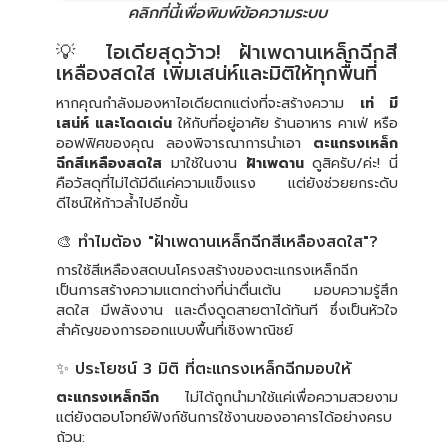
คลิกที่นี้เพื่อพิมพ์ข้อความระบบ
💡 ไอเดียสุดว้าว! ฝ้าเพดานเหล็กฉีกสี
เหลืองสดใส เพิ่มเสน่ห์และมิติให้ทุกพื้นที่
หากคุณกำลังมองหาไอเดียตกแต่งที่จะสร้างความ
เท่ มี
เสน่ห์ และโดดเด่น
ให้กับที่อยู่อาศัย ร้านอาหาร คาเฟ่ หรือ
ออฟฟิศของคุณ ลองพิจารณาการนำเอา
ตะแกรงเหล็ก
ฉีกสีเหลืองสดใส
มาใช้ในงาน
ฝ้าเพดาน
ดูสิครับ/ค่ะ! นี่
คือวัสดุที่ไม่ได้มีดีแค่ความแข็งแรง แต่ยังช่วยยกระดับ
ดีไซน์ให้ก้าวล้ำไปอีกขั้น
🎨 ทำไมต้อง "ฝ้าเพดานเหล็กฉีกสีเหลืองสดใส"?
การใช้สีเหลืองสดบนโครงสร้างของตะแกรงเหล็กฉีก
เป็นการสร้างความแตกต่างที่น่าตื่นเต้น มอบความรู้สึก
สดใส มีพลังงาน และดึงดูดสายตาได้ทันที ซึ่งเป็นหัวใจ
สำคัญของการออกแบบพื้นที่เชิงพาณิชย์
✨ ประโยชน์ 3 มิติ ที่ตะแกรงเหล็กฉีกมอบให้
ตะแกรงเหล็กฉีก
ไม่ได้ถูกนำมาใช้แค่เพื่อความสวยงาม
แต่ยังตอบโจทย์ฟังก์ชันการใช้งานของอาคารได้อย่างครบ
ถ้วน: