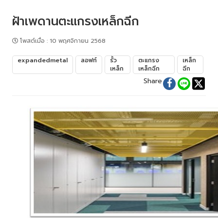
ฝ้าเพดานตะแกรงเหล็กฉีก
โพสต์เมื่อ
:
10 พฤศจิกายน 2568
expandedmetal
ลอฟท์
รั้ว
ตะแกรง
เหล็ก
เหล็ก
เหล็กฉีก
ฉีก
Share