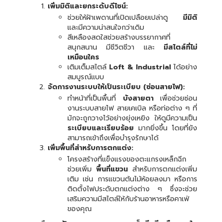
เพิ่มมิติและยกระดับดีไซน์:
ช่วยให้ฝ้าเพดานที่เปิดเปลือยเปล่าดู
มีมิติ
และมีความน่าสนใจกว่าเดิม
สีเหลืองสดใสช่วยสร้างบรรยากาศที่
สนุกสนาน มีชีวิตชีวา และ
มีสไตล์ที่ไม่
เหมือนใคร
เติมเต็มสไตล์
Loft & Industrial
ได้อย่าง
สมบูรณ์แบบ
จัดการงานระบบให้เป็นระเบียบ (ซ่อนสายไฟ):
ทำหน้าที่เป็นพื้นที่
บังสายตา
เพื่อช่วยซ่อน
งานระบบสายไฟ สายเคเบิล หรือท่อต่าง ๆ ที่
มักจะถูกวางไว้อย่างยุ่งเหยิง ให้ดูมีความเป็น
ระเบียบและเรียบร้อย
มากยิ่งขึ้น โดยที่ยัง
สามารถเข้าถึงเพื่อบำรุงรักษาได้
เพิ่มพื้นที่สำหรับการตกแต่ง:
โครงสร้างที่แข็งแรงของตะแกรงเหล็กฉีก
ช่วยเพิ่ม
พื้นที่แขวน
สำหรับการตกแต่งเพิ่ม
เติม เช่น การแขวนต้นไม้ห้อยลงมา หรือการ
ติดตั้งไฟประดับตกแต่งต่าง ๆ ซึ่งจะช่วย
เสริมความมีสไตล์ให้กับร้านอาหารหรือคาเฟ่
ของคุณ