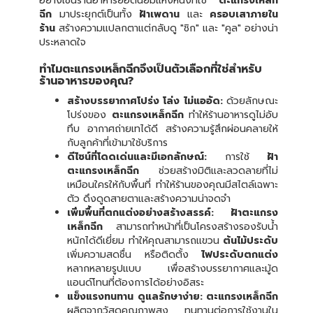
อย่างเช่นร้านอาหารยอดนิยมแห่งหนึ่งที่ใช้
ตะแกรงเหล็ก
ฉีก
มาประยุกต์เป็นทั้ง
ฝ้าเพดาน
และ
ครอบเสาภายใน
ร้าน
สร้างความแปลกตาแต่กลับดู "ชิก" และ "คูล" อย่างน่า
ประหลาดใจ
ทำไมตะแกรงเหล็กฉีกจึงเป็นตัวเลือกที่ใช่สำหรับ
ร้านอาหารของคุณ?
สร้างบรรยากาศโปร่ง โล่ง ไม่แออัด:
ด้วยลักษณะ
โปร่งของ
ตะแกรงเหล็กฉีก
ทำให้ร้านอาหารดูไม่อับ
ทึบ อากาศถ่ายเทได้ดี สร้างความรู้สึกผ่อนคลายให้
กับลูกค้าที่เข้ามาใช้บริการ
ดีไซน์ที่โดดเด่นและมีเอกลักษณ์:
การใช้
ฝ้า
ตะแกรงเหล็กฉีก
ช่วยสร้างมิติและลวดลายที่ไม่
เหมือนใครให้กับพื้นที่ ทำให้ร้านของคุณมีสไตล์เฉพาะ
ตัว ดึงดูดสายตาและสร้างความน่าจดจำ
เพิ่มพื้นที่ตกแต่งอย่างสร้างสรรค์:
ฝ้าตะแกรง
เหล็กฉีก
สามารถทำหน้าที่เป็นโครงสร้างรองรับน้ำ
หนักได้ดีเยี่ยม ทำให้คุณสามารถแขวน
ต้นไม้ประดับ
เพิ่มความสดชื่น หรือติดตั้ง
ไฟประดับตกแต่ง
หลากหลายรูปแบบ เพื่อสร้างบรรยากาศและมู้ด
แอนด์โทนที่ต้องการได้อย่างอิสระ
แข็งแรงทนทาน ดูแลรักษาง่าย:
ตะแกรงเหล็กฉีก
ผลิตจากวัสดุคุณภาพสูง ทนทานต่อการใช้งานใน