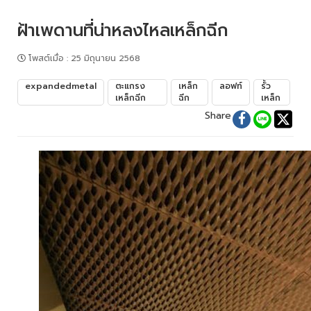
ฝ้าเพดานที่น่าหลงไหลเหล็กฉีก
โพสต์เมื่อ
:
25 มิถุนายน 2568
expandedmetal
ตะแกรง
เหล็ก
ลอฟท์
รั้ว
เหล็กฉีก
ฉีก
เหล็ก
Share