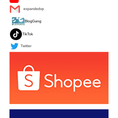
expandedvp
BlogGang
TikTok
Twitter