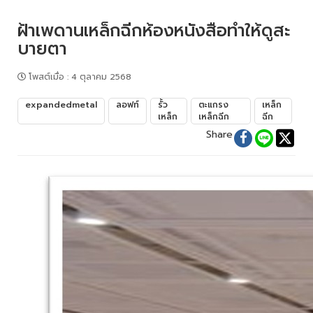
ฝ้าเพดานเหล็กฉีกห้องหนังสือทำให้ดูสะ
บายตา
โพสต์เมื่อ
:
4 ตุลาคม 2568
expandedmetal
ลอฟท์
รั้ว
ตะแกรง
เหล็ก
เหล็ก
เหล็กฉีก
ฉีก
Share