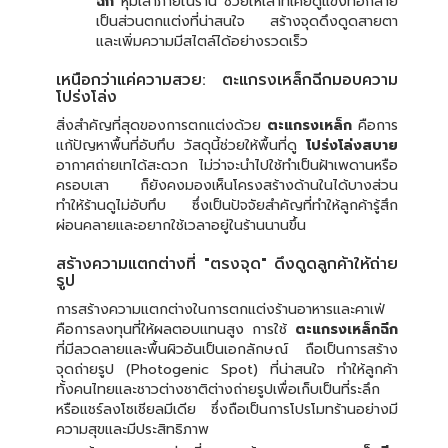
ฉีก
หุ้มเสาภายในร้าน ช่วยให้เสาที่เคยดูแข็งทื่อกลาย
เป็นส่วนตกแต่งที่น่าสนใจ สร้างจุดดึงดูดสายตา
และเพิ่มความมีสไตล์ได้อย่างรวดเร็ว
เหนือกว่าแค่ความสวย: ตะแกรงเหล็กฉีกมอบความ
โปร่งโล่ง
สิ่งสำคัญที่สุดของการตกแต่งด้วย
ตะแกรงเหล็ก
คือการ
แก้ปัญหาพื้นที่อับทึบ วัสดุนี้ช่วยให้พื้นที่ดู
โปร่งโล่งสบาย
อากาศถ่ายเทได้สะดวก ไม่ว่าจะนำไปใช้ทำเป็นฝ้าเพดานหรือ
ครอบเสา ก็ยังคงมองเห็นโครงสร้างด้านในได้บางส่วน
ทำให้ร้านดูไม่อับทึบ ซึ่งเป็นปัจจัยสำคัญที่ทำให้ลูกค้ารู้สึก
ผ่อนคลายและอยากใช้เวลาอยู่ในร้านนานขึ้น
สร้างความแตกต่างที่ "ตรงจุด" ดึงดูดลูกค้าให้ถ่าย
รูป
การสร้างความแตกต่างในการตกแต่งร้านอาหารและคาเฟ่
คือการลงทุนที่ให้ผลตอบแทนสูง การใช้
ตะแกรงเหล็กฉีก
ที่มีลวดลายและพื้นผิวอันเป็นเอกลักษณ์ ถือเป็นการสร้าง
จุดถ่ายรูป (Photogenic Spot) ที่น่าสนใจ ทำให้ลูกค้า
ทั้งคนไทยและชาวต่างชาติต่างถ่ายรูปเพื่อเก็บเป็นที่ระลึก
หรือแชร์ลงโซเชียลมีเดีย ซึ่งถือเป็นการโปรโมทร้านอย่างมี
ความสุขและมีประสิทธิภาพ