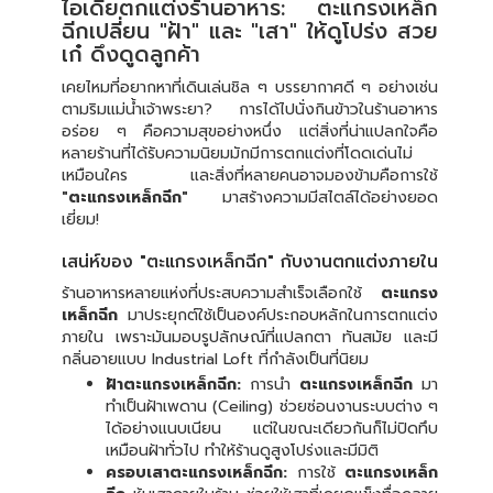
ไอเดียตกแต่งร้านอาหาร: ตะแกรงเหล็ก
ฉีกเปลี่ยน "ฝ้า" และ "เสา" ให้ดูโปร่ง สวย
เก๋ ดึงดูดลูกค้า
เคยไหมที่อยากหาที่เดินเล่นชิล ๆ บรรยากาศดี ๆ อย่างเช่น
ตามริมแม่น้ำเจ้าพระยา? การได้ไปนั่งกินข้าวในร้านอาหาร
อร่อย ๆ คือความสุขอย่างหนึ่ง แต่สิ่งที่น่าแปลกใจคือ
หลายร้านที่ได้รับความนิยมมักมีการตกแต่งที่โดดเด่นไม่
เหมือนใคร และสิ่งที่หลายคนอาจมองข้ามคือการใช้
"ตะแกรงเหล็กฉีก"
มาสร้างความมีสไตล์ได้อย่างยอด
เยี่ยม!
เสน่ห์ของ "ตะแกรงเหล็กฉีก" กับงานตกแต่งภายใน
ร้านอาหารหลายแห่งที่ประสบความสำเร็จเลือกใช้
ตะแกรง
เหล็กฉีก
มาประยุกต์ใช้เป็นองค์ประกอบหลักในการตกแต่ง
ภายใน เพราะมันมอบรูปลักษณ์ที่แปลกตา ทันสมัย และมี
กลิ่นอายแบบ Industrial Loft ที่กำลังเป็นที่นิยม
ฝ้าตะแกรงเหล็กฉีก:
การนำ
ตะแกรงเหล็กฉีก
มา
ทำเป็นฝ้าเพดาน (Ceiling) ช่วยซ่อนงานระบบต่าง ๆ
ได้อย่างแนบเนียน แต่ในขณะเดียวกันก็ไม่ปิดทึบ
เหมือนฝ้าทั่วไป ทำให้ร้านดูสูงโปร่งและมีมิติ
ครอบเสาตะแกรงเหล็กฉีก:
การใช้
ตะแกรงเหล็ก