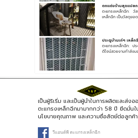
ตกแต่งร้านสุดแปลก
ตะแกรงเหล็กฉีก: วัส
เหล็กฉีก เป็นวัสดุยอด
ประตูบ้านเก๋ๆ เหล็
ตะแกรงเหล็กฉีก: ประ
ดีไซน์สวยงามกำลังมอ
เป็นผู้ริเริ่ม และเป็นผู้นำในการผลิตและส่งอ
ตะแกรงเหล็กฉีกมามากกว่า 58 ปี ยึดมั่นใ
นโยบายคุณภาพ และความซื่อสัตย์ต่อลูกค้า
วีแอนด์พี ตะแกรงเหล็กฉีก