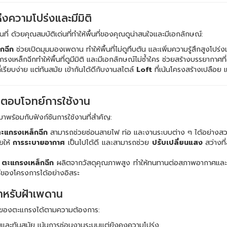
่งความโปร่งและมีมิติ
้นที่ ด้วยคุณสมบัติเด่นที่ทำให้พื้นที่ของคุณดูน่าสนใจและมีเอกลักษณ์:
กฉีก
ช่วยเปิดมุมมองเพดาน ทำให้พื้นที่ไม่ดูทึบตัน และเพิ่มความรู้สึกสูงโปร่
หล็กฉีกทำให้พื้นที่ดูมีมิติ และมีเอกลักษณ์ไม่ซ้ำใคร ช่วยสร้างบรรยากาศที
ี่เรียบง่าย แต่ทันสมัย เข้ากันได้ดีกับงานสไตล์
Loft
ที่เน้นโครงสร้างเปลือย
ต่ตอบโจทย์การใช้งาน
าพร้อมกับฟังก์ชันการใช้งานที่สำคัญ:
ะแกรงเหล็กฉีก
สามารถช่วยซ่อนสายไฟ ท่อ และงานระบบต่าง ๆ ได้อย่างสวยงา
วยให้
การระบายอากาศ
เป็นไปได้ดี และสามารถช่วย
ปรับเปลี่ยนแสง
สว่างที
ตะแกรงเหล็กฉีก
ผลิตจากวัสดุคุณภาพสูง ทำให้ทนทานต่อสภาพอากาศและ
์ของโครงการได้อย่างอิสระ
ำหรับฝ้าเพดาน
ทของตะแกรงได้ตามความต้องการ:
ง่ายและทันสมัย เน้นการซ่อนงานระบบแต่ยังคงความโปร่ง