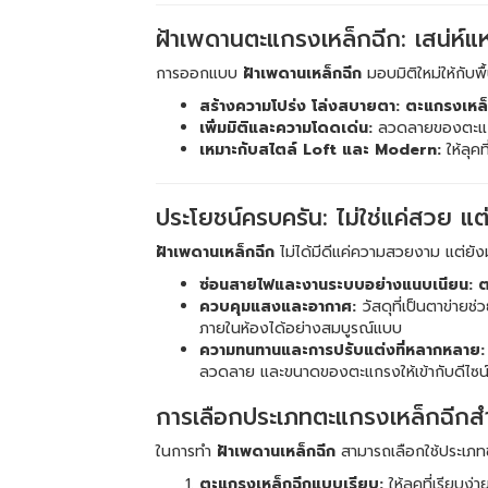
ฝ้าเพดานตะแกรงเหล็กฉีก: เสน่ห์แห
การออกแบบ
ฝ้าเพดานเหล็กฉีก
มอบมิติใหม่ให้กับพื
สร้างความโปร่ง โล่งสบายตา:
ตะแกรงเหล็
เพิ่มมิติและความโดดเด่น:
ลวดลายของตะแกรงเ
เหมาะกับสไตล์ Loft และ Modern:
ให้ลุคท
ประโยชน์ครบครัน: ไม่ใช่แค่สวย แ
ฝ้าเพดานเหล็กฉีก
ไม่ได้มีดีแค่ความสวยงาม แต่ยังม
ซ่อนสายไฟและงานระบบอย่างแนบเนียน:
ต
ควบคุมแสงและอากาศ:
วัสดุที่เป็นตาข่ายช่
ภายในห้องได้อย่างสมบูรณ์แบบ
ความทนทานและการปรับแต่งที่หลากหลาย:
ลวดลาย และขนาดของตะแกรงให้เข้ากับดีไซน
การเลือกประเภทตะแกรงเหล็กฉีกส
ในการทำ
ฝ้าเพดานเหล็กฉีก
สามารถเลือกใช้ประเภ
ตะแกรงเหล็กฉีกแบบเรียบ:
ให้ลุคที่เรียบ