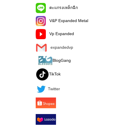
ตะแกรงเหล็กฉีก
V&P Expanded Metal
Vp Expanded
expandedvp
BlogGang
TikTok
Twitter