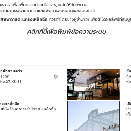
หลาย เพื่อเพิ่มความน่าสนใจและลูกเล่นให้กับเพดาน
:
เน้นการระบายอากาศและเพิ่มการส่องผ่านของแสงได้ดี
ง
ฝ้าเพดานตะแกรงเหล็กฉีก
ควรทำโดยช่างผู้ชำนาญ เพื่อให้ได้ผลลัพธ์ที่สมบู
คลิกที่นี้เพื่อพิมพ์ข้อความระบบ
ูกผักสวนครัว
ห้
้เป็นตะแกรงฉีก รุ่น
ถึ
,No.27 XS-31
ห้อ
รงเหล็กฉีก
เร
พื้นที่นี้พร้อมอาคารสำนักงานและโกดัง
เรี
เก็