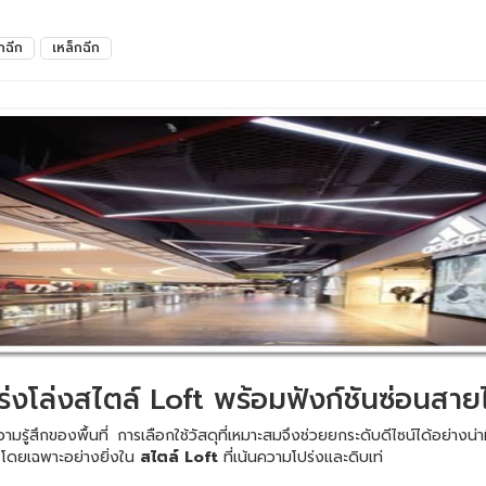
กฉีก
เหล็กฉีก
ร่งโล่งสไตล์ Loft พร้อมฟังก์ชันซ่อนสาย
ู้สึกของพื้นที่ การเลือกใช้วัสดุที่เหมาะสมจึงช่วยยกระดับดีไซน์ได้อย่างน
ง โดยเฉพาะอย่างยิ่งใน
สไตล์ Loft
ที่เน้นความโปร่งและดิบเท่