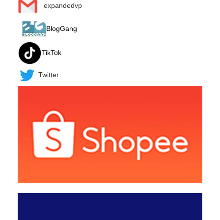
expandedvp
BlogGang
TikTok
Twitter