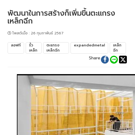
พัฒนาในการสร้างก็เพิ่มขึ้นตะแกรง
เหล็กฉีก
โพสต์เมื่อ
:
26 กุมภาพันธ์ 2567
ลอฟท์
รั้ว
ตะแกรง
expandedmetal
เหล็ก
เหล็ก
เหล็กฉีก
ฉีก
Share