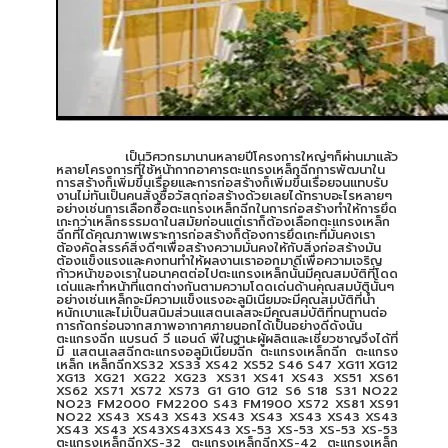
เป็นวิศวกรมานานหลายปีโครงการใหญ่ๆก็ผ่านมาแล้ว
หลายโครงการที่ใช้หน้ากากอาคารตะแกรงเหล็กฉีกการพัฒนาใน
การสร้างก็เพิ่มขึ้นเรื่อยและการก่อสร้างก็เพิ่มขึ้นเรื่อยจนแทบรับ
งานไม่ทันเป็นคนสั่งซื้อวัสดุก่อสร้างด้วยเลยได้ทราบอะไรหลายๆ
อย่างเช่นการเลือกซื้อตะแกรงเหล็กฉีกในการก่อสร้างทำให้การยึด
เกะกว่าเหล็กธรรมดาในสมัยก่อนแต่เราก็ต้องเลือกตะแกรงเหล็ก
ฉีกที่ได้คุณภาพเพราะการก่อสร้างก็ต้องการยึดเกะที่มั่นคงเรา
ต้องคัดสรรค์สิ่งดีๆเพื่อสร้างความมั่นคงให้กับสิ่งก่อสร้างมัน
ต้องแข็งแรงและคงทนทำให้ผลงานเราออกมาดีเพื่อความเจริญ
ก้าวหน้าของเราในอนาคตต่อไปตะแกรงเหล็กนั้นมีคุณสมบัติที่โดด
เด่นและทำหน้าที่แตกต่างกันตามความโดดเด่นด้านคุณสมบัตินั้นๆ
อย่างเช่นเหล็กจะมีความแข็งแรงอะลูมิเนียมจะมีคุณสมบัติที่น้ำ
หนักเบาและไม่เป็นสนิมส่วนแสตนเลสจะมีคุณสมบัติที่ทนทานต่อ
การกัดกร่อนจากสภาพอากาศภายนอกได้เป็นอย่างดีดังนั้น
ตะแกรงฉีก แบรนด์ วี แอนด์ พีในฐานะผู้ผลิตและเชี่ยวชาญจึงได้ที่
มี แสตนเลสฉีกตะแกรงอลูมิเนียมฉีก ตะแกรงเหล็กฉีก ตะแกรง
เหล็ก เหล็กฉีกXS32 XS33 XS42 XS52 S46 S47 XG11 XG12
XG13 XG21 XG22 XG23 XS31 XS41 XS43 XS51 XS61
XS62 XS71 XS72 XS73 G1 G10 G12 S6 S18 S31 NO22
NO23 FM2000 FM2200 S43 FM1900 XS72 XS81 XS91
NO22 XS43 XS43 XS43 XS43 XS43 XS43 XS43 XS43
XS43 XS43 XS43XS43XS43 XS-53 XS-53 XS-53 XS-53
ตะแกรงเหล็กฉีกXS-32 ตะแกรงเหล็กฉีกXS-42 ตะแกรงเหล็ก