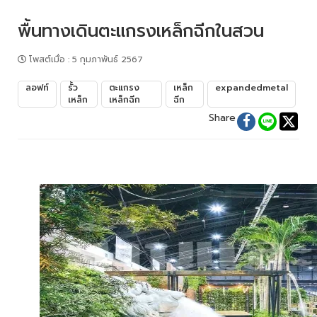
พื้นทางเดินตะแกรงเหล็กฉีกในสวน
โพสต์เมื่อ
:
5 กุมภาพันธ์ 2567
ลอฟท์
รั้ว
ตะแกรง
เหล็ก
expandedmetal
เหล็ก
เหล็กฉีก
ฉีก
Share