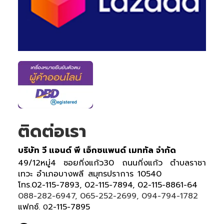
ติดต่อเรา
บริษัท วี แอนด์ พี เอ็กซแพนด์ เมททัล จำกัด
49/12หมู่4 ซอยกิ่งแก้ว30 ถนนกิ่งแก้ว ตำบลราชา
เทวะ อำเภอบางพลี สมุทรปราการ 10540
โทร.02-115-7893, 02-115-7894, 02-115-8861-64
088-282-6947, 065-252-2699, 094-794-1782
แฟกซ์.
2-115-7895
0