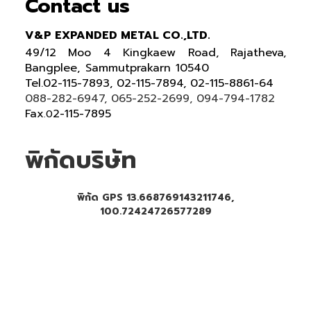
Contact us
V&P EXPANDED METAL CO.,LTD.
49/12 Moo 4 Kingkaew Road, Rajatheva,
Bangplee, Sammutprakarn 10540
Tel
.
02-115-7893, 02-115-7894,
02-115-8861-64
088-282-6947, 065-252-2699
, 094-794-1782
Fax
2-115-7895
.0
พิกัดบริษัท
พิกัด GPS 13.668769143211746,
100.72424726577289