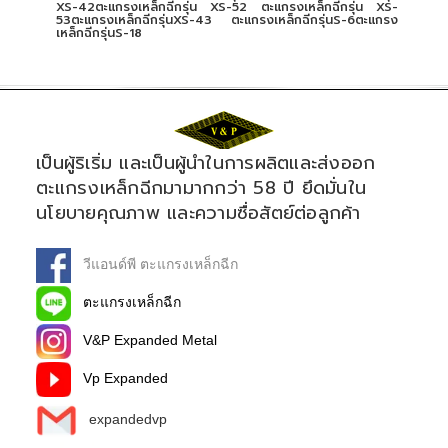
XS-42ตะแกรงเหล็กฉีกรุ่น XS-52 ตะแกรงเหล็กฉีกรุ่น XS-
53ตะแกรงเหล็กฉีกรุ่นXS-43 ตะแกรงเหล็กฉีกรุ่นS-6ตะแกรง
เหล็กฉีกรุ่นS-18
เป็นผู้ริเริ่ม และเป็นผู้นำในการผลิตและส่งออก
ตะแกรงเหล็กฉีกมามากกว่า 58 ปี ยึดมั่นใน
นโยบายคุณภาพ และความซื่อสัตย์ต่อลูกค้า
วีแอนด์พี ตะแกรงเหล็กฉีก
ตะแกรงเหล็กฉีก
V&P Expanded Metal
Vp Expanded
expandedvp