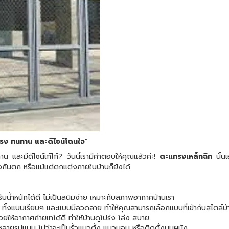
แรง ทนทาน และดีไซน์โดนใจ"
 และมีดีไซน์เก๋ไก๋? วันนี้เรามีคำตอบให้คุณแล้วค่ะ!
ตะแกรงเหล็กฉีก
นั้น
ราวกันตก หรือแม้แต่ตกแต่งภายในบ้านก็ยังได้
น้ำหนักได้ดี ไม่เป็นสนิมง่าย เหมาะกับสภาพอากาศบ้านเรา
ทั้งแบบเรียบๆ และแบบมีลวดลาย ทำให้คุณสามารถเลือกแบบที่เข้ากับสไตล์บ้
ให้อากาศถ่ายเทได้ดี ทำให้บ้านดูโปร่ง โล่ง สบาย
ลายรูปแบบ ไม่ว่าจะเป็นรั้วแนวตั้ง แนวนอน หรือติดตั้งบนผนัง