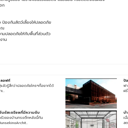
นอก
ป้องกันสัตว์เลี้ยงให้ปลอดภัย
คุณ
มปลอดภัยให้กับพื้นที่ส่วนตัว
กงาน
นลอฟท์
ป้
ยู่แล้วรู้สึกว่าปลอดภัยใครๆก็อยากได้
ฟา
เ...
ฝรั
ินดัสเตรียลที่มีความดิบ
บ้
ครัวของบ้านทรงตึกหลังนี้กัน
เน
nsekinoArchit...
สถ