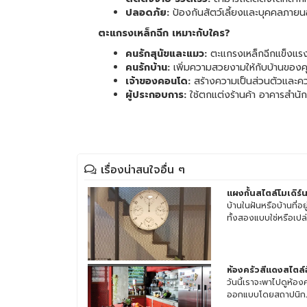
ปลอดภัย:
ป้องกันสัตว์เลี้ยงและบุคคลภาย
ตะแกรงเหล็กฉีก เหมาะกับใคร?
คนรักสุนัขและแมว:
ตะแกรงเหล็กฉีกแข็งแรง 
คนรักบ้าน:
เพิ่มความสวยงามให้กับบ้านของ
เจ้าของคอนโด:
สร้างความเป็นส่วนตัวและควา
ผู้ประกอบการ:
ใช้ตกแต่งร้านค้า อาคารสำนั
เรื่องน่าสนใจอื่น ๆ
แผงกั้นสไตล์โมเดิร์
บ้านในฝันหรือบ้านที่อ
ทั้งสองแบบใช่หรือเปล่า
ห้องครัวสีแดงสไตล์อ
วันนี้เราจะพาไปดูห้อง
ออกแบบโดยสถาปนิกJu