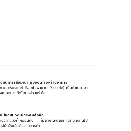
องกันการเสื่อมสภาพของโครงสร้างอาคาร
ซาด (Facade) คืออะไรฟาซาด (Facade) เป็นคำในภาษา
่งเศสหมายถึงโฉมหน้า แต่เมื่อ...
านน้องแมวตะแกรงเหล็กฉีก
ื่องจากแมวก็เหมือนคน ที่มีลักษณะนิสัยที่แตกต่างกันไป
าปนิกจึงเริ่มต้นจากการทำ...