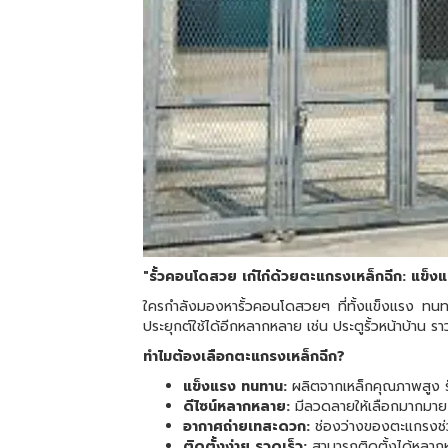
"รั้วคอนโดสวย เก๋ไก๋ด้วยตะแกรงเหล็กฉีก: แข็ง
ใครกำลังมองหารั้วคอนโดสวยๆ ที่ทั้งแข็งแรง ทนทาน
ประยุกต์ใช้ได้อีกหลากหลาย เช่น ประตูรั้วหน้าบ้าน 
ทำไมต้องเลือกตะแกรงเหล็กฉีก?
แข็งแรง ทนทาน:
ผลิตจากเหล็กคุณภาพสูง รับ
ดีไซน์หลากหลาย:
มีลวดลายให้เลือกมากมาย 
อากาศถ่ายเทสะดวก:
ช่องว่างของตะแกรงช่วย
ติดตั้งง่าย รวดเร็ว:
สามารถติดตั้งได้หลากห