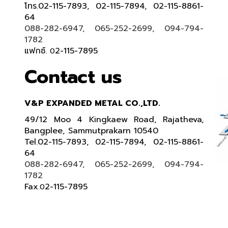
โทร.02-115-7893, 02-115-7894, 02-115-8861-
64
088-282-6947, 065-252-2699, 094-794-
1782
แฟกซ์.
2-115-7895
0
Contact us
V&P EXPANDED METAL CO.,LTD.
49/12 Moo 4 Kingkaew Road, Rajatheva,
Bangplee, Sammutprakarn 10540
Tel
.
02-115-7893, 02-115-7894,
02-115-8861-
64
088-282-6947, 065-252-2699
, 094-794-
1782
Fax
2-115-7895
.0