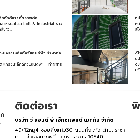
กฉีกสีขาวที่ทรงพลัง
หน
สำหรับสไตล์ Loft & Industrial ราว
หน
ีขาว...
สไต
่นตะแกรงเหล็กฉีกวีแอนด์พี” ทำฝาท่อ
ดี
นว
่นตะแกรงเหล็กฉีกวีแอนด์พี” ทำฝาท่อ
ดี
นว
ติดต่อเรา
พ
อก
บริษัท วี แอนด์ พี เอ็กซแพนด์ เมททัล จำกัด
น
49/12หมู่4 ซอยกิ่งแก้ว30 ถนนกิ่งแก้ว ตำบลราชา
เทวะ อำเภอบางพลี สมุทรปราการ 10540