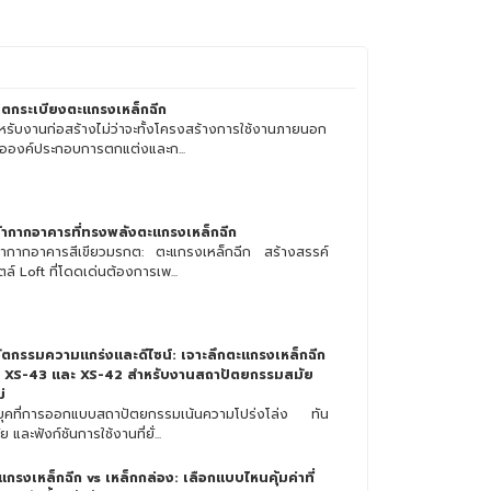
นตกระเบียงตะแกรงเหล็กฉีก
หรับงานก่อสร้างไม่ว่าจะทั้งโครงสร้างการใช้งานภายนอก
ือองค์ประกอบการตกแต่งและก...
้ากากอาคารที่ทรงพลังตะแกรงเหล็กฉีก
้ากากอาคารสีเขียวมรกต: ตะแกรงเหล็กฉีก สร้างสรรค์
ล์ Loft ที่โดดเด่นต้องการเพ...
ัตกรรมความแกร่งและดีไซน์: เจาะลึกตะแกรงเหล็กฉีก
่น XS-43 และ XS-42 สำหรับงานสถาปัตยกรรมสมัย
่
ยุคที่การออกแบบสถาปัตยกรรมเน้นความโปร่งโล่ง ทัน
ย และฟังก์ชันการใช้งานที่ยั่...
แกรงเหล็กฉีก vs เหล็กกล่อง: เลือกแบบไหนคุ้มค่าที่