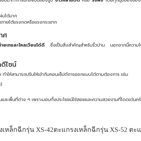
ียบมาทำการฉีกให้เป็นช่องรูป
ข้าวหลามตัด
หรือ
รังผึ้ง
โดยทุกมุมของช่อ
่นได้มาก
่ยมภายใต้แรงกดหรือแรงกระแทก
กาศ
่ายเทและไหลเวียนได้ดี
ซึ่งเป็นสิ่งสำคัญสำหรับรั้วบ้าน นอกจากนี้ความโปร
ดีไซน์
ทำให้สามารถปรับให้เข้ากับคอนเซ็ปต์การออกแบบได้ตามต้องการ เช่น:
)
บ้านและพื้นที่ต่าง ๆ เพราะมอบทั้งประโยชน์ใช้สอยและความสวยงามที่โดดเด่นคร
เหล็กฉีกรุ่น
XS-42
ตะแกรงเหล็กฉีกรุ่น
XS-52
ตะแ