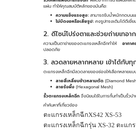
รั้วเหล็กแผ่นตะแกรงฉีก
ผลิตจากการนำแผ่นเหล็กเร
แผ่น ทำให้คุณสมบัติหลักของมันคือ:
ความแข็งแรงสูง:
สามารถรับน้ำหนักกดบนแผ
ไม่บิดงอหรือเสียรูป:
คงรูปทรงเดิมได้ดีเยี
2. ดีไซน์โปร่งตาและช่วยถ่ายเทอา
ความเป็นตาข่ายของตะแกรงเหล็กฉีกทำให้
อากาศถ
ปลอดภัย
3. ลวดลายหลากหลาย เข้าได้กับทุก
ตะแกรงเหล็กฉีกมีลวดลายของช่องให้เลือกหลายแบบ 
ลายสี่เหลี่ยมข้าวหลามตัด
(Diamond Mesh
ลายรังผึ้ง
(Hexagonal Mesh)
รั้วตะแกรงเหล็กฉีก
จึงนิยมใช้ในการกั้นทำเป็นรั้ว
คำค้นหาที่เกี่ยวข้อง
ตะแกรงเหล็กฉีก
XS42 XS-53
ตะแกรงเหล็กฉีกรุ่น
XS-32
ตะแกรง