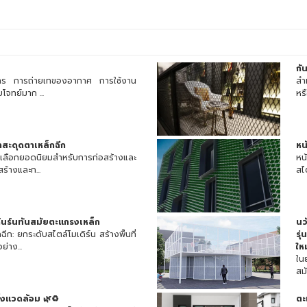
กั
การ การถ่ายเทของอากาศ การใช้งาน
สำ
โจทย์มาก ...
หร
ำสะดุดตาเหล็กฉีก
หน
งเลือกยอดนิยมสำหรับการก่อสร้างและ
หน
ร้างและก...
สไต
ดินร์นทันสมัยตะแกรงเหล็ก
นว
ก: ยกระดับสไตล์โมเดิร์น สร้างพื้นที่
รุ
่าง...
ใหม
ใน
สมั
่งแวดล้อม 🌿♻️
ตะ