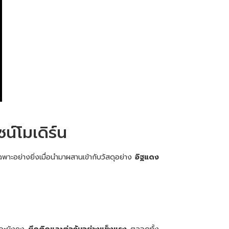
น์โมเดิร์น
ยเฉพาะอย่างยิ่งเมื่อนำมาผสานเข้ากับวัสดุอย่าง
อิฐแดง