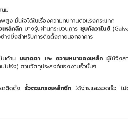
สนิม
สูง มั่นใจได้ในเรื่องความทนทานต่อแรงกระแทก
เหล็กฉีก
บางรุ่นผ่านกระบวนการ
ชุบกัลวาไนซ์
(Galvan
อย่างยิ่งสำหรับการติดตั้งภายนอกอาคาร
งในด้าน
ขนาดตา
และ
ความหนาของเหล็ก
ผู้ใช้จึงส
ามโปร่ง) ตามวัตถุประสงค์ของงานรั้วนั้นๆ
ารถติดตั้ง
รั้วตะแกรงเหล็กฉีก
ได้ง่ายและรวดเร็ว ไม่