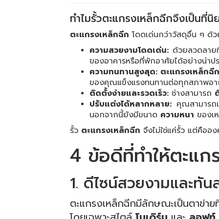
ทำไมรั้วตะแกรงเหล็กฉีกจึงเป็นที่น
ตะแกรงเหล็กฉีก
โดดเด่นกว่าวัสดุอื่น ๆ ด้
ความสวยงามโดดเด่น:
ด้วยลวดลายที่เ
ของอาคารหรือที่พักอาศัยได้อย่างน่าปร
ความทนทานสูงสุด:
ตะแกรงเหล็กฉี
ของคุณแข็งแรงทนทานต่อทุกสภาพอากาศ
ติดตั้งง่ายและรวดเร็ว:
ช่างสามารถ
ต
ปรับแต่งได้หลากหลาย:
คุณสามารถเลื
นอกจากนี้ยังมีขนาด
ความหนา
ของเหล
รั้ว
ตะแกรงเหล็กฉีก
จึงไม่ใช่แค่รั้ว แต่คื
4 ข้อดีที่ทำให้ตะแก
1. ดีไซน์สวยงามและทัน
ตะแกรงเหล็กฉีกมีลักษณะเป็นตาข่ายท
โดยเฉพาะสไตล์
โมเดิร์น
และ
ลอฟท์