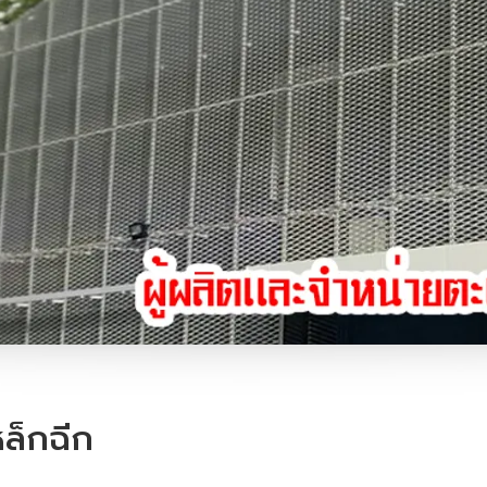
หล็กฉีก