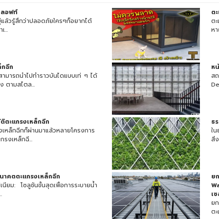
นลอฟท์
ตะ
ยู่แล้วรู้สึกว่าปลอดภัยใครๆก็อยากได้
ตะ
เ...
หาย
็กฉีก
หน
สามารถนำไปทำราวบันไดแบบเท่ ๆ ได้
สถ
รง ตามสไตล...
De
ติตะแกรงเหล็กฉีก
ธร
เหล็กฉีกก็ผ่านมาแล้วหลายโครงการ
ใน
กรงเหล็กฉี...
สิ
นาคตตะแกรงเหล็กฉีก
ยก
นียม: โซลูชันขั้นสุดเพื่อการระบายน้ำ
Wa
.
เซ
ยก
ตะแ