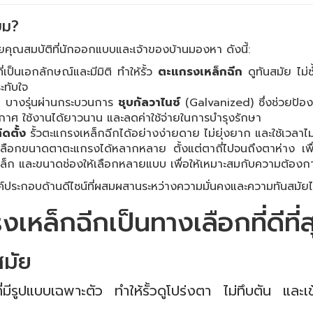
ิยม?
วยคุณสมบัติที่นักออกแบบและเจ้าของบ้านมองหา ดังนี้:
ป็นเอกลักษณ์และมีมิติ ทำให้รั้ว
ตะแกรงเหล็กฉีก
ดูทันสมัย ไม
ะทับใจ
ก
บางรุ่นผ่านกระบวนการ
ชุบกัลวาไนซ์
(Galvanized) ซึ่งช่วยป้องก
 ใช้งานได้ยาวนาน และลดค่าใช้จ่ายในการบำรุงรักษา
ิดตั้ง
รั้วตะแกรงเหล็กฉีกได้อย่างง่ายดาย ไม่ยุ่งยาก และใช้เวลาไ
อกขนาดตาตะแกรงได้หลากหลาย ตั้งแต่ตาถี่ไปจนถึงตาห่าง เพื่
็ก และขนาดช่องให้เลือกหลายแบบ เพื่อให้เหมาะสมกับความต้องกา
อองค์ประกอบด้านดีไซน์ที่ผสมผสานระหว่างความมั่นคงและความทันสมัย
รงเหล็กฉีกเป็นทางเลือกที่ดีที่
สมัย
ี่มีรูปแบบเฉพาะตัว ทำให้รั้วดูโปร่งตา ไม่ทึบตัน แล