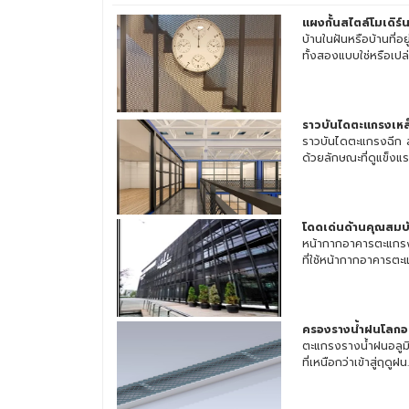
แผงกั้นสไตล์โมเดิร์
บ้านในฝันหรือบ้านที่อ
ทั้งสองแบบใช่หรือเปล่า
ราวบันไดตะแกรงเหล
ราวบันไดตะแกรงฉีก 
ด้วยลักษณะที่ดูแข็งแ
โดดเด่นด้านคุณสมบั
หน้ากากอาคารตะแกรง
ที่ใช้หน้ากากอาคารตะแ
ครองรางน้ำฝนโลกอ
ตะแกรงรางน้ำฝนอลูมิเ
ที่เหนือกว่าเข้าสู่ฤดูฝน..