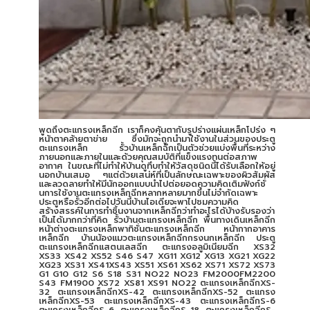
พูดถึงตะแกรงเหล็กฉีก เราก็คงคุ้นตากับรูปร่างแผ่นเหล็กโปร่ง ๆ
หน้าตาคล้ายตาข่าย ซึ่งมักจะถูกนำมาใช้งานในส่วนของประตู
ตะแกรงเหล็ก รั้วบ้านเหล็กฉีกเป็นตัวช่วยแบ่งพื้นที่ระหว่าง
ภายนอกและภายในและด้วยคุณสมบัติที่แข็งแรงทนต่อสภาพ
อากาศ ในขณะที่ไม่ทำให้บ้านดูทึบทำให้วัสดุชนิดนี้ได้รับเลือกให้อยู่
นอกบ้านเสมอ ๆแต่ด้วยเสน่ห์ที่เป็นลักษณะเฉพาะของผิวสัมผัส
และลวดลายทำให้มีนักออกแบบนำไปต่อยอดความคิดเติมฟังก์ชั่
นการใช้งานตะแกรงเหล็กฉีกหลากหลายมากขึ้นไม่จำกัดเฉพาะ
ประตูหรือรั้วอีกต่อไปวันนี้บ้านไอเดียจะพาไปชมความคิด
สร้างสรรค์ในการทำชิ้นงานจากเหล็กฉีกว่าทำอะไรได้บ้างรับรองว่า
เป็นได้มากกว่าที่คิด รั้วบ้านตะแกรงเหล็กฉีก พื้นทางเดินเหล็กฉีก
หน้าต่างตะแกรงเหล็กพาทิชั่นตะแกรงเหล็กฉีก หน้ากากอาคาร
เหล็กฉีก บ้านน้องแมวตะแกรงเหล็กฉีกกรงนกเหล็กฉีก ประตู
ตะแกรงเหล็กฉีกแสตนเลสฉีก ตะแกรงอลูมิเนียมฉีก XS32
XS33 XS42 XS52 S46 S47 XG11 XG12 XG13 XG21 XG22
XG23 XS31 XS41XS43 XS51 XS61 XS62 XS71 XS72 XS73
G1 G10 G12 S6 S18 S31 NO22 NO23 FM2000FM2200
S43 FM1900 XS72 XS81 XS91 NO22 ตะแกรงเหล็กฉีกXS-
32 ตะแกรงเหล็กฉีกXS-42 ตะแกรงเหล็กฉีกXS-52 ตะแกรง
เหล็กฉีกXS-53 ตะแกรงเหล็กฉีกXS-43 ตะแกรงเหล็กฉีกS-6