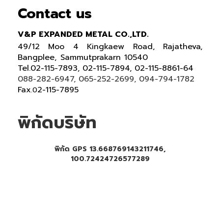
Contact us
V&P EXPANDED METAL CO.,LTD.
49/12 Moo 4 Kingkaew Road, Rajatheva,
Bangplee, Sammutprakarn 10540
Tel
.
02-115-7893, 02-115-7894,
02-115-8861-64
088-282-6947, 065-252-2699
, 094-794-1782
Fax
2-115-7895
.0
พิกัดบริษัท
พิกัด GPS 13.668769143211746,
100.72424726577289