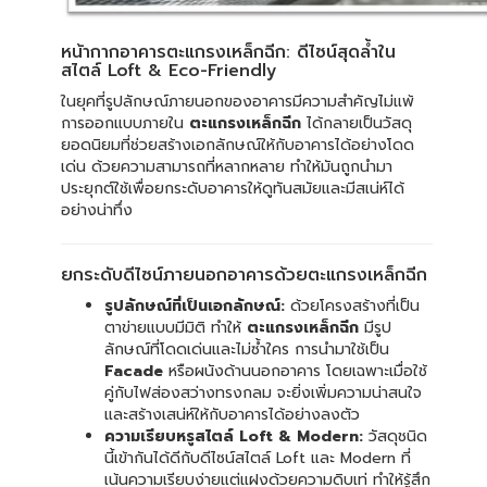
หน้ากากอาคารตะแกรงเหล็กฉีก: ดีไซน์สุดล้ำใน
สไตล์ Loft & Eco-Friendly
ในยุคที่รูปลักษณ์ภายนอกของอาคารมีความสำคัญไม่แพ้
การออกแบบภายใน
ตะแกรงเหล็กฉีก
ได้กลายเป็นวัสดุ
ยอดนิยมที่ช่วยสร้างเอกลักษณ์ให้กับอาคารได้อย่างโดด
เด่น ด้วยความสามารถที่หลากหลาย ทำให้มันถูกนำมา
ประยุกต์ใช้เพื่อยกระดับอาคารให้ดูทันสมัยและมีสเน่ห์ได้
อย่างน่าทึ่ง
ยกระดับดีไซน์ภายนอกอาคารด้วยตะแกรงเหล็กฉีก
รูปลักษณ์ที่เป็นเอกลักษณ์:
ด้วยโครงสร้างที่เป็น
ตาข่ายแบบมีมิติ ทำให้
ตะแกรงเหล็กฉีก
มีรูป
ลักษณ์ที่โดดเด่นและไม่ซ้ำใคร การนำมาใช้เป็น
Facade
หรือผนังด้านนอกอาคาร โดยเฉพาะเมื่อใช้
คู่กับไฟส่องสว่างทรงกลม จะยิ่งเพิ่มความน่าสนใจ
และสร้างเสน่ห์ให้กับอาคารได้อย่างลงตัว
ความเรียบหรูสไตล์ Loft & Modern:
วัสดุชนิด
นี้เข้ากันได้ดีกับดีไซน์สไตล์ Loft และ Modern ที่
เน้นความเรียบง่ายแต่แฝงด้วยความดิบเท่ ทำให้รู้สึก