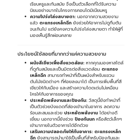
เรียบหรูและทันสมัย จึงเป็นตัวเลือกที่ได้รับความ
นิยมอย่างมากในโครงการคอนโดมิเนียมหรู
ความโปร่งโล่งสบายตา:
นอกจากความสวยงาม
แล้ว
ตะแกรงเหล็กฉีก
ยังช่วยให้อาคารไม่ดูทึบตัน
จนเกินไป แต่ยังคงความโปร่งโล่งสบายตา ทำให้ผู้ที่
มองเห็นรู้สึกผ่อนคลาย
ประโยชน์ใช้สอยที่มากกว่าแค่ความสวยงาม
ผนังสีเขียวเพื่อสิ่งแวดล้อม:
หากคุณมองหาสไตล์
ที่ดูทันสมัยและเป็นมิตรต่อสิ่งแวดล้อม
ตะแกรง
เหล็กฉีก
สามารถทำหน้าที่เป็นผนังสำหรับแขวน
ต้นไม้ชนิดต่างๆ ที่ห้อยลงมาได้ เป็นการเพิ่มพื้นที่สี
เขียวให้กับเมือง และสร้างความโดดเด่นไม่เหมือน
ใครให้กับอาคารของคุณ
ประหยัดพลังงานและป้องกัน:
วัสดุนี้ยังทำหน้าที่
เป็นตัวช่วยบังแดดที่ส่องเข้ามาในอาคาร ลดความ
ร้อนสะสมและช่วย
ประหยัดพลังงาน
ได้อย่างดี
เยี่ยม นอกจากนี้ยังช่วย
ป้องกันนก
หรือสัตว์เล็กๆ
เข้ามาภายในตัวอาคารได้อีกด้วย
เสริมความปลอดภัยให้กับอาคาร:
ตะแกรงเหล็ก
ฉีก
ยังสามารถนำมาใช้เป็นพื้นที่สำหรับป้องกันและ