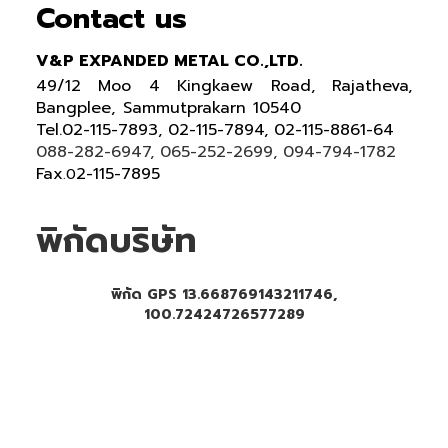
Contact us
V&P EXPANDED METAL CO.,LTD.
49/12 Moo 4 Kingkaew Road, Rajatheva,
Bangplee, Sammutprakarn 10540
Tel
.
02-115-7893, 02-115-7894,
02-115-8861-64
088-282-6947, 065-252-2699
, 094-794-1782
Fax
2-115-7895
.0
พิกัดบริษัท
พิกัด GPS 13.668769143211746,
100.72424726577289