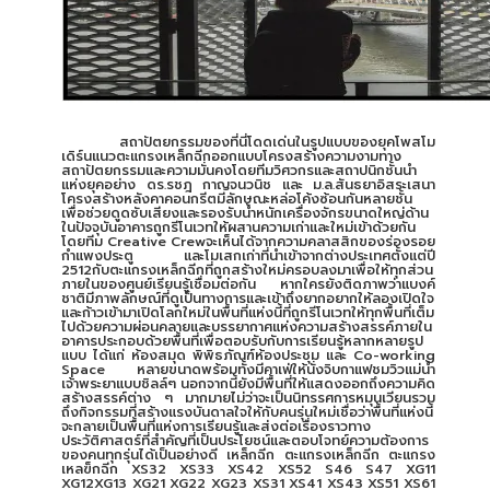
สถาปัตยกรรมของที่นี่โดดเด่นในรูปแบบของยุคโพสโม
เดิร์นแนวตะแกรงเหล็กฉีกออกแบบโครงสร้างความงามทาง
สถาปัตยกรรมและความมั่นคงโดยทีมวิศวกรและสถาปนิกชั้นนำ
แห่งยุคอย่าง ดร.รชฎ กาญจนวนิช และ ม.ล.สันธยาอิสระเสนา
โครงสร้างหลังคาคอนกรีตมีลักษณะหล่อโค้งซ้อนกันหลายชั้น
เพื่อช่วยดูดซับเสียงและรองรับน้ำหนักเครื่องจักรขนาดใหญ่ด้าน
ในปัจจุบันอาคารถูกรีโนเวทให้ผสานความเก่าและใหม่เข้าด้วยกัน
โดยทีม Creative Crewจะเห็นได้จากความคลาสสิกของร่องรอย
กำแพงประตู และโมเสกเก่าที่นำเข้าจากต่างประเทศตั้งแต่ปี
2512กับตะแกรงเหล็กฉีกที่ถูกสร้างใหม่ครอบลงมาเพื่อให้ทุกส่วน
ภายในของศูนย์เรียนรู้เชื่อมต่อกัน หากใครยังติดภาพว่าแบงค์
ชาติมีภาพลักษณ์ที่ดูเป็นทางการและเข้าถึงยากอยากให้ลองเปิดใจ
และก้าวเข้ามาเปิดโลกใหม่ในพื้นที่แห่งนี้ที่ถูกรีโนเวทให้ทุกพื้นที่เต็ม
ไปด้วยความผ่อนคลายและบรรยากาศแห่งความสร้างสรรค์ภายใน
อาคารประกอบด้วยพื้นที่เพื่อตอบรับกับการเรียนรู้หลากหลายรูป
แบบ ได้แก่ ห้องสมุด พิพิธภัณฑ์ห้องประชุม และ Co-working
Space หลายขนาดพร้อมทั้งมีคาเฟ่ให้นั่งจิบกาแฟชมวิวแม่น้ำ
เจ้าพระยาแบบชิลล์ๆ นอกจากนี้ยังมีพื้นที่ให้แสดงออกถึงความคิด
สร้างสรรค์ต่าง ๆ มากมายไม่ว่าจะเป็นนิทรรศการหมุนเวียนรวม
ถึงกิจกรรมที่สร้างแรงบันดาลใจให้กับคนรุ่นใหม่เชื่อว่าพื้นที่แห่งนี้
จะกลายเป็นพื้นที่แห่งการเรียนรู้และส่งต่อเรื่องราวทาง
ประวัติศาสตร์ที่สำคัญที่เป็นประโยชน์และตอบโจทย์ความต้องการ
ของคนทุกรุ่นได้เป็นอย่างดี เหล็กฉีก ตะแกรงเหล็กฉีก ตะแกรง
เหลฃ็กฉีก XS32 XS33 XS42 XS52 S46 S47 XG11
XG12XG13 XG21 XG22 XG23 XS31 XS41 XS43 XS51 XS61