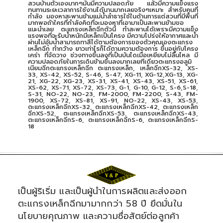
สวนบ้านตัวเองมากๆมันมีความปลอดภัย แล้วมีีความแข็งแรง
ทนทานระยะเวลาการใช้งานได้นานมากเลยจริงๆเหมาะ สำหรับคนที่
กำลัง มองหาสะพานข้ามแม่น้ำลำธารใช้ในด้านการแต่สวนที่มีพื้นที่
มากพอถ้าใครที่กำลังคิดที่จะมองหาที่เอามาเป็นสะพานข้ามขอ
แนะนำเลย ตะแกรงเหล็กฉีกตัวนี้ ทำสะพานได้เพราะมีความแข็ง
แรงพอที่จะรับน้ำหนักมีเหล็กเป็นโครง มีความโปร่งให้อากาศและน้ำ
ผ่านไม่อุ้มน้ำสามารถทาสีได้ตามต้องการของตัวคุณเองตะแกรง
เหล็กฉีก ทำกว้าง ยาวเท่าไรก็ได้ตามความต้องการ ขึ้นอยู่กับโครง
เคร่า ที่จัดวาง ช่วงทางขึ้นลงที่เป็นบันไดเมื่อเหยียบไม่ลื่นไหล มี
ความปลอดภัยในการเดินข้ามขึ้นลงมากเลยทีเดียวตะแกรงอลูมิ
เนียมฉีกตะแกรงเหล็กฉีก ตะแกรงเหล็ก, เหล็กฉีกXS-32, XS-
33, XS-42, XS-52, S-46, S-47, XG-11, XG-12,XG-13, XG-
21, XG-22, XG-23, XS-31, XS-41, XS-43, XS-51, XS-61,
XS-62, XS-71, XS-72, XS-73, G-1, G-10, G-12, S-6,S-18,
S-31, NO-22, NO-23, FM-2000, FM-2200, S-43, FM-
1900, XS-72, XS-81, XS-91, NO-22, XS-43, XS-53,
ตะแกรงเหล็กฉีกXS-32, ตะแกรงเหล็กฉีกXS-42, ตะแกรงเหล็ก
ฉีกXS-52, ตะแกรงเหล็กฉีกXS-53, ตะแกรงเหล็กฉีกXS-43,
ตะแกรงเหล็กฉีกS-6, ตะแกรงเหล็กฉีกS-6, ตะแกรงเหล็กฉีกS-
18
เป็นผู้ริเริ่ม และเป็นผู้นำในการผลิตและส่งออก
ตะแกรงเหล็กฉีกมามากกว่า 58 ปี ยึดมั่นใน
นโยบายคุณภาพ และความซื่อสัตย์ต่อลูกค้า