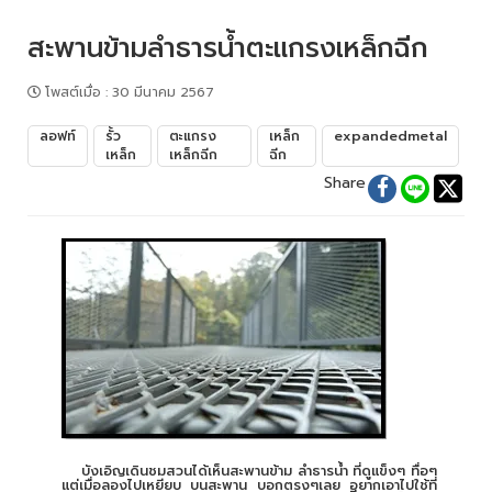
สะพานข้ามลำธารน้ำตะแกรงเหล็กฉีก
โพสต์เมื่อ
:
30 มีนาคม 2567
ลอฟท์
รั้ว
ตะแกรง
เหล็ก
expandedmetal
เหล็ก
เหล็กฉีก
ฉีก
Share
บังเอิญเดินชมสวนได้เห็นสะพานข้าม ลำธารน้ำ ที่ดูแข็งๆ ทื่อๆ
แต่เมื่อลองไปเหยียบ บนสะพาน บอกตรงๆเลย อยากเอาไปใช้ที่