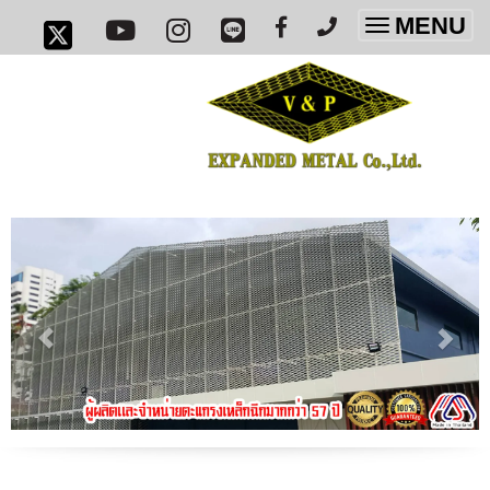
MENU
Toggle
navigatio