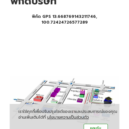
พิกัดบริษัท
พิกัด GPS 13.668769143211746,
100.72424726577289
เราใช้คุกกี้เพื่อปรับปรุงไซต์ของเราและประสบการณ์ของคุณ
อ่านเพิ่มเติมได้ที่
นโยบายความเป็นส่วนตัว
ยอมรับ