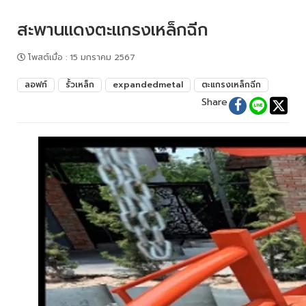
สะพานแดงตะแกรงเหล็กฉีก
โพสต์เมื่อ
:
15 มกราคม 2567
ลอฟท์
รั้วเหล็ก
expandedmetal
ตะแกรงเหล็กฉีก
Share