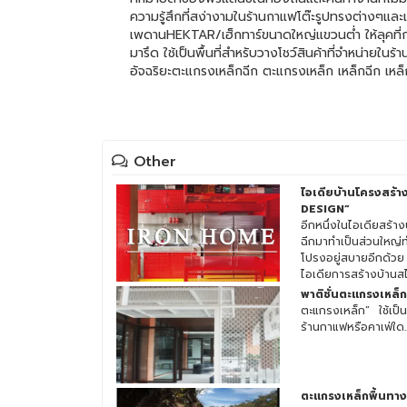
ความรู้สึกที่สง่างามในร้านกาแฟโต๊ะรูปทรงต่างๆและเ
เพดานHEKTAR/เฮ็กทาร์ขนาดใหญ่แขวนต่ำ ให้ลุคที่
มารึด ใช้เป็นพื้นที่สำหรับวางโชว์สินค้าที่จำหน่าย
อัจฉริยะตะแกรงเหล็กฉีก ตะแกรงเหล็ก เหล็กฉีก 
Other
ไอเดียบ้านโครงสร้
DESIGN”
อีกหนึ่งในไอเดียสร้าง
ฉีกมาทำเป็นส่วนใหญ่
โปรงอยู่สบายอีกด้วย 
ไอเดียการสร้างบ้าน
รดารใจจาก คาแร็คเต
พาติชั่นตะแกรงเหล็ก
หาหัวใจ จากวรรณก
ตะแกรงเหล็ก” ใช้เป็น
Wizard of Oz” กลา
ร้านกาแฟหรือคาเฟ่ใด..
ใต้ถุนบ้านสไตล์คนไท
ตะแกรงเหล็กพื้นทาง