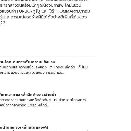
ทานอาหารกลางวันหรือมีแค่คุณนั่งจิบกาแฟ โคมแขวน
ู ราวแขวนผ้าTURBO/ทูร์บู และ โต๊ะ TOMMARYD/ทอม
ุ่นและอารมณ์ของช่างฝีมือได้อย่างดีเพิ่มที่เก็บของ
-22
ามโดดเด่นทางด้านความแข็งแรง
ามคงทนและความแข็งแรงของ ตะแกรงเหล็กฉีก ก็มีมุม
งความสวยงามและสไตล์ของการออกแบ...
้ากากอาคารเหล็กฉีกข้างสระว่ายน้ำ
้ากากอาคารตะแกรงเหล็กฉีกก็ผ่านมาแล้วหลายโครงการ
ใช้หน้ากากอาคารตะแกรงเหล็กฉี...
องน้ำตะแกรงเหล็กสไตล์ลอฟท์