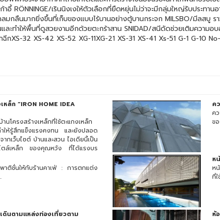
ก้าอี้ RÖNNINGE/เรินนิงเงให้ตัวเลือกที่ยืดหยุ่นไม่ว่าจะมีกลุ่มใหญ่รับประ
กลมกลืนมากยิ่งขึ้นที่เก็บของแบบไร้บานอย่างตู้บานกระจก MILSBO/มีลสบ
ในร้านและทำให้พื้นที่ดูสวยงามอีกด้วยตะกร้าสาน SNIDAD/สนีดัดช่วยเติมความอบอ
เหล็กฉีกXS-32 XS-42 XS-52 XG-11XG-21 XS-31 XS-41 Xs-51 G-1 G-10 No
างเหล็ก “IRON HOME IDEA
คว
คว
บ้านโครงสร้างเหล็กที่ใช้ตะแกงเหล็ก
ขอ
ทำให้รู้สึกแข็งแรงคงทน และยังปลอด
จากเว็บไซต์ บ้านและสวน ไอเดียนี้เป็น
สไตล์เหล็ก ของคุณหวัง ที่ได้แรงบร
อร์ของหุ่นกระป๋องผู้ออกเดินทางตาม
หน
รรมอมตะเรื่อง “The Wonderful
พาติชั่นให้กับร้านคาเฟ่ : การตกแต่ง
หน
ยมาเป็นบ้านสไตล์เหล็ก “TINMAN”
.
ที่
ยเปิดโล่งลมโกรกเย็นสบาย
เดินตามแหล่งท่องเที่ยวตาม
ห้