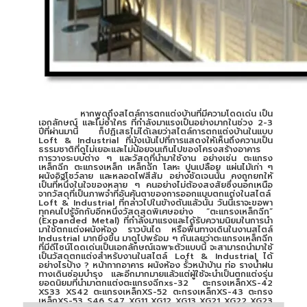
หากพูดถึงสไตล์การตกแต่งบ้านที่มีความโดดเด่น เป็น
เอกลักษณ์ และไม่ซ้ำใคร ที่กำลังมาแรงเป็นอย่างมากในช่วง 2-3
ปีที่ผ่านมานี้ ก็ปฏิเสธไม่ได้เลยว่าสไตล์การตกแต่งบ้านในแบบ
Loft & Industrial ที่มุ้งเน้นไปที่การแสดงให้เห็นถึงความเป็น
ธรรมชาติที่ดูไม่เยอะและไม่น้อยจนเกินไปของโครงสร้างอาคาร
การวางระบบต่าง ๆ และวัสดุที่นำมาใช้งาน อย่างเช่น ตะแกรง
เหล็กฉีก ตะแกรงเหล็ก เหล็กฉีก โลหะ ปูนเปลือย แผ่นไม้เก่า ๆ
ผนังอิฐโชว์ลาย และหลอดไฟสีส้ม อย่างชัดเจนนั้น คงถูกยกให้
เป็นที่หนึ่งในใจของหลาย ๆ คนอย่างไม่ต้องสงสัยซึ่งนอกเหนือ
จากวัสดุที่เป็นภาพจำที่อันคุ้นตาของการออกแบบตกแต่งในสไตล์
Loft & Industrial ที่กล่าวไปในข้างต้นแล้วนั้น วันนี้เราจะขอพา
ทุกคนไปรู้จักกับอีกหนึ่งวัสดุสุดพิเศษอย่าง “ตะแกรงเหล็กฉีก”
(Expanded Metal) ที่กำลังมาแรงและได้รับความนิยมในการนำ
มาใช้ตกแต่งผนังห้อง ราวบันได หรือพื้นทางเดินในงานสไตล์
Industrial มากยิ่งขึ้น มาดูไปพร้อม ๆ กันเลยว่าตะแกรงเหล็กฉีก
ที่มีดีไซน์โดดเด่นเป็นเอกลักษณ์เฉพาะตัวแบบนี้ จะสามารถนำมาใช้
เป็นวัสดุตกแต่งสำหรับงานในสไตล์ Loft & Industrial ได้
อย่างไรบ้าง ? หน้ากากอาคาร ผนังห้อง รั้วหน้าบ้าน ท่อ รางน้ำฝน
ทางเดินซ่อมบำรุง และอีกมากมายแล้วแต่ผู้ใช้จะนำเป็นตกแต่งรุ่น
ยอดนิยมที่นำมาตกแต่งตะแกรงฉีกxs-32 ตะกรงเหล็กXS-42
XS33 XS42 ตะแกรงเหล็กXS-52 ตะกรงเหล็กXS-43 ตะกรง
เหล็กXS-53 S46 S47 XG11 XG12 XG13 XG21 XG22 XG23