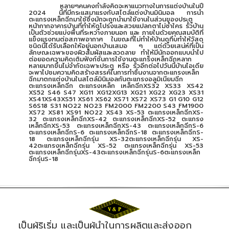
หลายๆคนคงกำลังคิดจะหาแนวทางในการแต่งบ้านในปี
2024 นี้ที่มีกระแสมาแรงกับสไตล์แต่งบ้านมินิมอล การนำ
ตะแกรงเหล็กฉีกมาใช้ซึ่งมักจะถูกนำมาใช้งานในส่วนของประตู
หน้ากากอาคารบ้านที่ทำให้ดูโปร่งและสวยแปลกตาไม่ซ้ำใคร รั้วบ้าน
เป็นตัวช่วยแบ่งพื้นที่ระหว่างภายนอก และ ภายในด้วยคุณสมบัติที่
แข็งแรงทนต่อสภาพอากาศ ในขณะที่ไม่ทำให้บ้านดูทึบทำให้วัสดุ
ชนิดนี้ได้รับเลือกให้อยู่นอกบ้านเสมอ ๆ แต่ด้วยเสน่ห์ที่เป็น
ลักษณะเฉพาะของผิวสัมผัสและลวดลาย ทำให้มีนักออกแบบนำไป
ต่อยอดความคิดเติมฟังก์ชั่นการใช้งานตะแกร็งเหล็กฉีกหลาก
หลายมากขึ้นไม่จำกัดเฉพาะประตู หรือ รั้วอีกต่อไปวันนี้บ้านไอเดีย
จะพาไปชมความคิดสร้างสรรค์ในการทำชิ้นงานจากตะแกรงเหล็ก
ฉีกมาตกแต่งบ้านในสไตล์มินิมอลกันตะแกรงอลูมิเนียมฉีก
ตะแกรงเหล็กฉีก ตะแกรงเหล็ก เหล็กฉีกXS32 XS33 XS42
XS52 S46 S47 XG11 XG12XG13 XG21 XG22 XG23 XS31
XS41XS43XS51 XS61 XS62 XS71 XS72 XS73 G1 G10 G12
S6S18 S31 NO22 NO23 FM2000 FM2200 S43 FM1900
XS72 XS81 XS91 NO22 XS43 XS-53 ตะแกรงเหล็กฉีกXS-
32 ตะแกรงเหล็กฉีกXS-42 ตะแกรงเหล็กฉีกXS-52 ตะแกรง
เหล็กฉีกXS-53 ตะแกรงเหล็กฉีกXS-43 ตะแกรงเหล็กฉีกS-6
ตะแกรงเหล็กฉีกS-6 ตะแกรงเหล็กฉีกS-18 ตะแกรงเหล็กฉีกS-
18 ตะแกรงเหล็กฉีกรุ่น XS-32ตะแกรงเหล็กฉีกรุ่น XS-
42ตะแกรงเหล็กฉีกรุ่น XS-52 ตะแกรงเหล็กฉีกรุ่น XS-53
ตะแกรงเหล็กฉีกรุ่นXS-43ตะแกรงเหล็กฉีกรุ่นS-6ตะแกรงเหล็ก
ฉีกรุ่นS-18
เป็นผู้ริเริ่ม และเป็นผู้นำในการผลิตและส่งออก