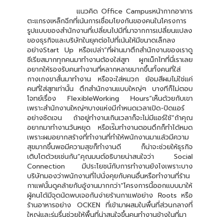
แนวคิด Office Campusหน้ากากอาคาร
ตะแกรงเหล็กฉีกที่เน้นการเชื่อมโยงกันของคนในโครงการ
รูปแบบของสำนักงานที่เปลี่ยนไปมีที่มาจากการเปลี่ยนแปลง
ของธุรกิจและบริษัทในยุคต่อไปที่เน้นให้มีขนาดเล็กลง
อย่างStart Up หรือเปล่า“ที่ผ่านมาตึกสำนักงานของเราดู
ซีเรียสมากทุกคนมาทำงานต้องใส่สูท ผูกเน็กไทที่นี่เราเลย
อยากให้รองรับคนทำงานที่หลากหลายมากขึ้นทั้งคนที่ใส่
กางเกงขาสั้นมาทำงาน หรือจะใส่หมวก ย้อมสีผมไม่ใช่แค่
คนที่ใส่สูทเท่านั้น ตึกสำนักงานแบบใหญ่ๆ บางทีก็ไม่ตอบ
โจทย์เรื่อง FlexibleWorking Hours”เห็นด้วยกับเขา
เพราะสำนักงานใหญ่ๆบางแห่งมีกำหนดเวลาเปิด-ปิดแอร์
อย่างชัดเจน ถ้าอยู่ทำงานเกินเวลาก็จะไม่มีแอร์ใช้“ถ้าคุณ
อยากมาทำงานวันหยุด หรือเร่ิมทำงานตอนดึกก็ทำได้หมด
เพราะผมอยากสร้างที่ทำงานที่ทำให้พนักงานมาแล้วมีความ
สุขมากขึ้นพอมีความสุขก็ทำงานดี ก็น่าจะช่วยให้ธุรกิจ
เติบโตด้วยเช่นกัน”คุณมนต์อธิบายน่าสนใจว่า Social
Connection มีประโยชน์กับการทำงานยังไงเพราะบาง
บริษัทมองว่าพนักงานที่ไปนั่งคุยกับคนอื่นหรือทำงานที่ร้าน
กาแฟนั้นดูคล้ายกับอู้งานมากกว่า“โครงการนี้ออกแบบมาให้
ผู้คนได้มีจุดนัดพบเจอกันง่ายร้านกาแฟอย่าง Roots หรือ
ร้านอาหารอย่าง OCKEN ที่เข้ามาผสมในพื้นที่ส่วนกลางที่
ใหญ่และร่มรื่นช่วยให้พื้นที่น่าสนใจขึ้นคนทำงานข้างในที่มา