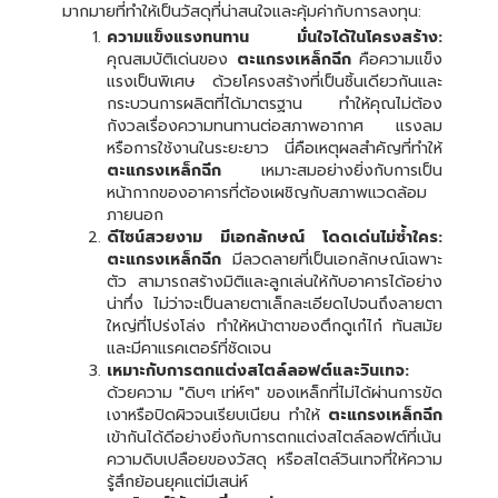
มากมายที่ทำให้เป็นวัสดุที่น่าสนใจและคุ้มค่ากับการลงทุน:
ความแข็งแรงทนทาน มั่นใจได้ในโครงสร้าง:
คุณสมบัติเด่นของ
ตะแกรงเหล็กฉีก
คือความแข็ง
แรงเป็นพิเศษ ด้วยโครงสร้างที่เป็นชิ้นเดียวกันและ
กระบวนการผลิตที่ได้มาตรฐาน ทำให้คุณไม่ต้อง
กังวลเรื่องความทนทานต่อสภาพอากาศ แรงลม
หรือการใช้งานในระยะยาว นี่คือเหตุผลสำคัญที่ทำให้
ตะแกรงเหล็กฉีก
เหมาะสมอย่างยิ่งกับการเป็น
หน้ากากของอาคารที่ต้องเผชิญกับสภาพแวดล้อม
ภายนอก
ดีไซน์สวยงาม มีเอกลักษณ์ โดดเด่นไม่ซ้ำใคร:
ตะแกรงเหล็กฉีก
มีลวดลายที่เป็นเอกลักษณ์เฉพาะ
ตัว สามารถสร้างมิติและลูกเล่นให้กับอาคารได้อย่าง
น่าทึ่ง ไม่ว่าจะเป็นลายตาเล็กละเอียดไปจนถึงลายตา
ใหญ่ที่โปร่งโล่ง ทำให้หน้าตาของตึกดูเก๋ไก๋ ทันสมัย
และมีคาแรคเตอร์ที่ชัดเจน
เหมาะกับการตกแต่งสไตล์ลอฟต์และวินเทจ:
ด้วยความ "ดิบๆ เท่ห์ๆ" ของเหล็กที่ไม่ได้ผ่านการขัด
เงาหรือปิดผิวจนเรียบเนียน ทำให้
ตะแกรงเหล็กฉีก
เข้ากันได้ดีอย่างยิ่งกับการตกแต่งสไตล์ลอฟต์ที่เน้น
ความดิบเปลือยของวัสดุ หรือสไตล์วินเทจที่ให้ความ
รู้สึกย้อนยุคแต่มีเสน่ห์