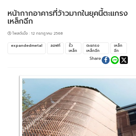
หน้ากากอาคารที่ว้าวมากในยุคนี้ตะแกรง
เหล็กฉีก
โพสต์เมื่อ
:
12 กรกฎาคม 2568
expandedmetal
ลอฟท์
รั้ว
ตะแกรง
เหล็ก
เหล็ก
เหล็กฉีก
ฉีก
Share