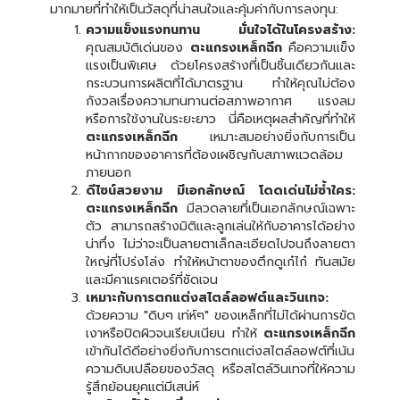
มากมายที่ทำให้เป็นวัสดุที่น่าสนใจและคุ้มค่ากับการลงทุน:
ความแข็งแรงทนทาน มั่นใจได้ในโครงสร้าง:
คุณสมบัติเด่นของ
ตะแกรงเหล็กฉีก
คือความแข็ง
แรงเป็นพิเศษ ด้วยโครงสร้างที่เป็นชิ้นเดียวกันและ
กระบวนการผลิตที่ได้มาตรฐาน ทำให้คุณไม่ต้อง
กังวลเรื่องความทนทานต่อสภาพอากาศ แรงลม
หรือการใช้งานในระยะยาว นี่คือเหตุผลสำคัญที่ทำให้
ตะแกรงเหล็กฉีก
เหมาะสมอย่างยิ่งกับการเป็น
หน้ากากของอาคารที่ต้องเผชิญกับสภาพแวดล้อม
ภายนอก
ดีไซน์สวยงาม มีเอกลักษณ์ โดดเด่นไม่ซ้ำใคร:
ตะแกรงเหล็กฉีก
มีลวดลายที่เป็นเอกลักษณ์เฉพาะ
ตัว สามารถสร้างมิติและลูกเล่นให้กับอาคารได้อย่าง
น่าทึ่ง ไม่ว่าจะเป็นลายตาเล็กละเอียดไปจนถึงลายตา
ใหญ่ที่โปร่งโล่ง ทำให้หน้าตาของตึกดูเก๋ไก๋ ทันสมัย
และมีคาแรคเตอร์ที่ชัดเจน
เหมาะกับการตกแต่งสไตล์ลอฟต์และวินเทจ:
ด้วยความ "ดิบๆ เท่ห์ๆ" ของเหล็กที่ไม่ได้ผ่านการขัด
เงาหรือปิดผิวจนเรียบเนียน ทำให้
ตะแกรงเหล็กฉีก
เข้ากันได้ดีอย่างยิ่งกับการตกแต่งสไตล์ลอฟต์ที่เน้น
ความดิบเปลือยของวัสดุ หรือสไตล์วินเทจที่ให้ความ
รู้สึกย้อนยุคแต่มีเสน่ห์