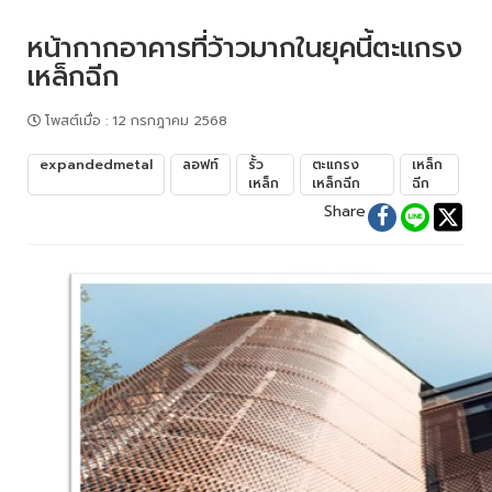
หน้ากากอาคารที่ว้าวมากในยุคนี้ตะแกรง
เหล็กฉีก
โพสต์เมื่อ
:
12 กรกฎาคม 2568
expandedmetal
ลอฟท์
รั้ว
ตะแกรง
เหล็ก
เหล็ก
เหล็กฉีก
ฉีก
Share