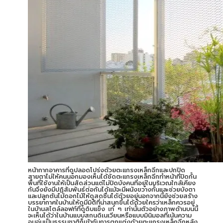
หน้ากากอาคารที่ดูปลอดโปร่งด้วยตะแกรงเหล็กฉีกและปกปิด
สายตาไม่ให้คนนอกมองเห็นได้ชัดตะแกรงเหล็กฉีกทำหน้าที่ปิดกั้น
พื้นที่ใช้งานให้เป็นสัดส่วนแต่ไม่ปิดบังคนที่อยู่ในบริเวณใกล้เคียง
กันจึงยังมีปฏิสัมพันธ์ต่อกันได้แม้จะมีผนังขวางกั้นและช่วยบังตา
และปลูกต้นไม้ดอกไม้ให้ดูสดชื่นได้ด้วยอยู่นอกจากนี้ยังช่วยสร้าง
บรรยากาศในบ้านให้ดูมีมิติที่น่าสนุกขึ้นได้ด้วยใครว่าเหล็กควรอยู่
ในบ้านสไตล์ลอฟท์ที่ดูดิบแข็ง เท่ ๆ เท่านั้นตัวอย่างภาพด้านบนนี้
จะเห็นได้ว่าในบ้านแบบสกนดิเนเวียนหรือแบบมินิมอลที่เน้นความ
อบอุ่นเป็นธรรมชาติก็เข้ากับการตกแต่งด้วยตะแกรงเหล็กฉีกหลัง