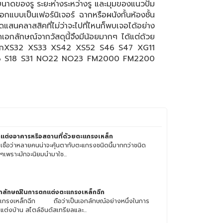
ขนาดของรู ระยะห่างระหว่างรู และมุมของแนวปั๊ม
แบบเป็นเฟอร์นิเจอร์ ฉากหรือผนังกั้นห้องชั้น
สนคลาสสิคที่ไม่ว่าจะไปที่ไหนก็พบเจอได้อย่าง
คเอกลักษณ์จากวัสดุนี้จึงมีน้อยมากๆ ได้แต่ด้วย
หล็กฉีกXS32 XS33 XS42 XS52 S46 S47 XG11
S6 S18 S31 NO22 NO23 FM2000 FM2200
แต่งอาคารหรือสถานที่ด้วยตะแกรงเหล็ก
าเชื่อว่าหลายคนน่าจะคุ้นตากับตะแกรงชนิดนี้มากกว่าชนิด
นๆเพราะมักจะนิยมนำมาใช...
กลักษณ์ในการตกแต่งตะแกรงเหล็กฉีก
แกรงเหล็กฉีก ถือว่าเป็นเอกลักษณ์อย่างหนึ่งในการ
แต่งบ้าน สไตล์อินดัสเทรียลและ...