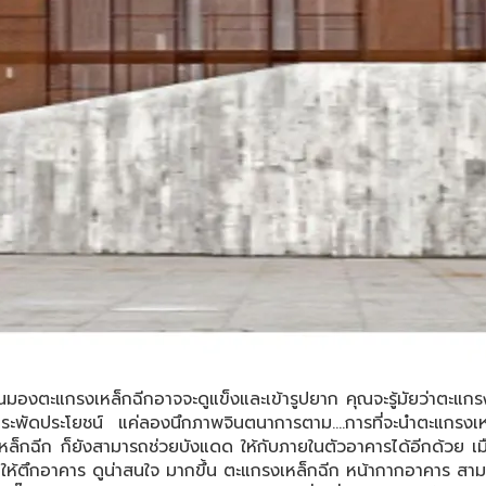
รงเหล็กฉีกอาจจะดูแข็งและเข้ารูปยาก คุณจะรู้มัยว่าตะแกรงเหล
สาระพัดประโยชน์ แค่ลองนึกภาพจินตนาการตาม....การที่จะนำตะแกรง
ล็กฉีก ก็ยังสามารถช่วยบังแดด ให้กับภายในตัวอาคารได้อีกด้วย เมื่อ
ห้ตึกอาคาร ดูน่าสนใจ มากขึ้น ตะแกรงเหล็กฉีก หน้ากากอาคาร สามา