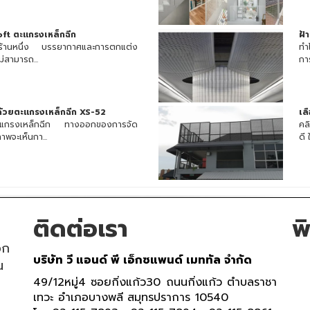
oft ตะแกรงเหล็กฉีก
ฝ้
กร้านหนึ่ง บรรยากาศและการตกแต่ง
ทำ
ม่สามารถ...
การ
้วยตะแกรงเหล็กฉีก XS-52
เล
กตะแกรงเหล็กฉีก ทางออกของการจัด
คลิ
าพจะเห็นกา...
ดี 
ติดต่อเรา
พ
อก
บริษัท วี แอนด์ พี เอ็กซแพนด์ เมททัล จำกัด
น
49/12หมู่4 ซอยกิ่งแก้ว30 ถนนกิ่งแก้ว ตำบลราชา
เทวะ อำเภอบางพลี สมุทรปราการ 10540