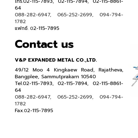
โทร.02-115-7893, 02-115-7894, 02-115-8861-
64
088-282-6947, 065-252-2699, 094-794-
1782
แฟกซ์.
2-115-7895
0
Contact us
V&P EXPANDED METAL CO.,LTD.
49/12 Moo 4 Kingkaew Road, Rajatheva,
Bangplee, Sammutprakarn 10540
Tel
.
02-115-7893, 02-115-7894,
02-115-8861-
64
088-282-6947, 065-252-2699
, 094-794-
1782
Fax
2-115-7895
.0