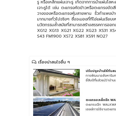
รู หรือเหล็กแผ่นเจาะรู เกิดจากการนำแผ่นโลห
เจาะรูได้ เช่น ตะแกรงคัดข้าวหรือตะแกรงขัดส
วางของหรือตะแกรงหุ้มสายพาน รั้วกำแพงบ้าน 
มากมายทั่วไปจริงๆ ซึ่งจะมองกี่ทีไอ่แผ่นเรีย
นวัตกรรมล้ำสมัยที่สามารถสร้างสรรคการอ
XG12 XG13 XG21 XG22 XG23 XS31 XS
S43 FM1900 XS72 XS81 XS91 NO27
เรื่องน่าสนใจอื่น ๆ
ปรับปรุงบ้านให้ทันส
การพัฒนาอสังหาริมทร
ยี่สิบปีที่แล้วแม้ว่าบ้านเร
ตะแกรงเหล็กฉีก W
ตะแกรงฉีก WALKWAY
เซลล์การใช้งานตะแกรง