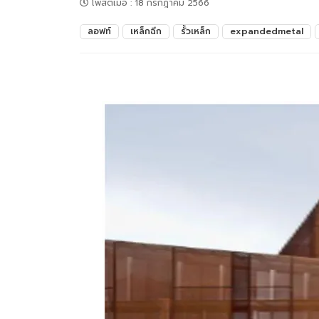
โพสต์เมื่อ
:
18 กรกฎาคม 2566
ลอฟท์
เหล็กฉีก
รั้วเหล็ก
expandedmetal