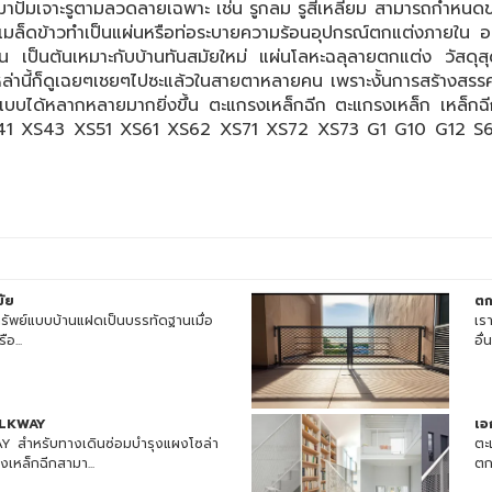
ะมาปั๊มเจาะรูตามลวดลายเฉพาะ เช่น รูกลม รูสี่เหลี่ยม สามารถกำหนด
ีเมล็ดข้าวทำเป็นแผ่นหรือท่อระบายความร้อนอุปกรณ์ตกแต่งภายใน ออก
เป็นต้นเหมาะกับบ้านทันสมัยใหม่ แผ่นโลหะฉลุลายตกแต่ง วัสดุสุดแ
บเหล่านี้ก็ดูเฉยๆเชยๆไปซะแล้วในสายตาหลายคน เพราะงั้นการสร้างสรร
อกแบบได้หลากหลายมากยิ่งขึ้น ตะแกรงเหล็กฉีก ตะแกรงเหล็ก เ
41 XS43 XS51 XS61 XS62 XS71 XS72 XS73 G1 G10 G12 
มัย
ตก
ัพย์แบบบ้านแฝดเป็นบรรทัดฐานเมื่อ
เร
ือ...
อื่
ALKWAY
เอ
 สำหรับทางเดินซ่อมบำรุงแผงโซล่า
ตะ
เหล็กฉีกสามา...
ตก