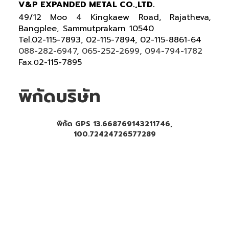
V&P EXPANDED METAL CO.,LTD.
49/12 Moo 4 Kingkaew Road, Rajatheva,
Bangplee, Sammutprakarn 10540
Tel
.
02-115-7893, 02-115-7894,
02-115-8861-64
088-282-6947, 065-252-2699
, 094-794-1782
Fax
2-115-7895
.0
พิกัดบริษัท
พิกัด GPS 13.668769143211746,
100.72424726577289