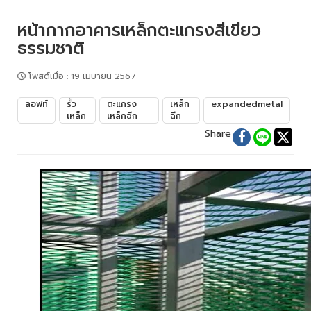
หน้ากากอาคารเหล็กตะแกรงสีเขียว
ธรรมชาติ
โพสต์เมื่อ
:
19 เมษายน 2567
ลอฟท์
รั้ว
ตะแกรง
เหล็ก
expandedmetal
เหล็ก
เหล็กฉีก
ฉีก
Share