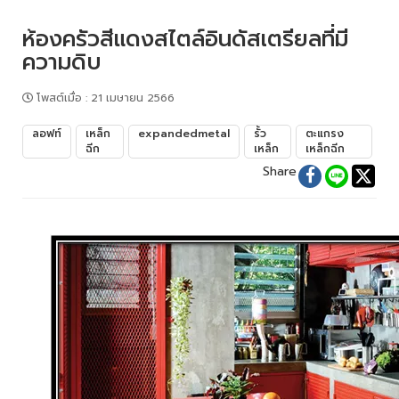
ห้องครัวสีแดงสไตล์อินดัสเตรียลที่มี
ความดิบ
โพสต์เมื่อ
:
21 เมษายน 2566
ลอฟท์
เหล็ก
expandedmetal
รั้ว
ตะแกรง
ฉีก
เหล็ก
เหล็กฉีก
Share