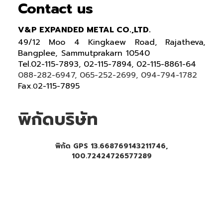
Contact us
V&P EXPANDED METAL CO.,LTD.
49/12 Moo 4 Kingkaew Road, Rajatheva,
Bangplee, Sammutprakarn 10540
Tel
.
02-115-7893, 02-115-7894,
02-115-8861-64
088-282-6947, 065-252-2699
, 094-794-1782
Fax
2-115-7895
.0
พิกัดบริษัท
พิกัด GPS 13.668769143211746,
100.72424726577289