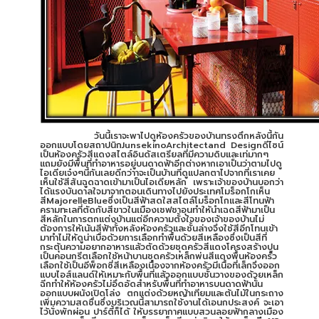
วันนี้เราจะพาไปดูห้องครัวของบ้านทรงตึกหลังนี้กัน
ออกแบบโดยสถาปนิกJunsekinoArchitectand Designดีไซน์
เป็นห้องครัวสีแดงสไตล์อินดัสเตรียลที่มีความดิบและเท่มากๆ
แถมยังมีพื้นที่ทำอาหารอยู่บนดาดฟ้าอีกต่างหากเอาเป็นว่าตามไปดู
ไอเดียเจ๋งๆนี้กันเลยดีกว่าาจะเป็นบ้านที่ดูแปลกตาไปจากที่เราเคย
เห็นใช้สีสันฉูดฉาดเข้ามาเป็นไอเดียหลัก เพราะเจ้าของบ้านบอกว่า
ได้แรงบันดาลใจมาจากตอนเดินทางไปยังประเทศโมร็อกโกเห็น
สีMajorelleBlueซึ่งเป็นสีฟ้าสดใสสไตล์โมร็อกโกและสีโทนฟ้า
ครามทะเลที่ตัดกับสีขาวในเมืองเชฟชาอุนทำให้นำเฉดสีฟ้ามาเป็น
สีหลักในการตกแต่งบ้านแต่อีกความตั้งใจของเจ้าของบ้านไม่
ต้องการให้เน้นสีฟ้าทั้งหลังห้องครัวและชั้นล่างจึงใช้สีอีกโทนเข้า
มาทำไม่ให้ดูน่าเบื่อด้วยการเลือกทำพื้นด้วยสีเหลืองซึ่งเป็นสีที่
กระตุ้นความอยากอาหารแล้วตัดด้วยชุดครัวสีแดงโครงสร้างปูน
เป็นคอนกรีตเลือกใช้หน้าบานชุดครัวเหล็กพ่นสีแดงพื้นห้องครัว
เลือกใช้เป็นอีพ็อกซี่สีเหลืองเนื่องจากห้องครัวมีเนื้อที่เล็กจึงออก
แบบไอส์แลนด์ให้เหมาะกับพื้นที่แล้วออกแบบชั้นวางของด้วยเหล็ก
ฉีกทำให้ห้องครัวไม่อึดอัดสำหรับพื้นที่ทำอาหารบนดาดฟ้านั้น
ออกแบบผนังเปิดโล่ง ตกแต่งด้วยหญ้าเทียมและต้นไม้ในกระถาง
เพิ่มความสดชื่นซึ่งบริเวณนี้สามารถใช้งานได้เอนกประสงค์ จะเอา
ไว้นั่งพักผ่อน ปาร์ตี้ก็ได้ ให้บรรยากาศแบบสวนลอยฟ้ากลางเมือง